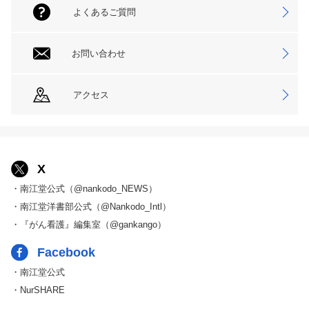
よくあるご質問
お問い合わせ
アクセス
X
・南江堂公式（@nankodo_NEWS）
・南江堂洋書部公式（@Nankodo_Intl）
・『がん看護』編集室（@gankango）
Facebook
・南江堂公式
・NurSHARE