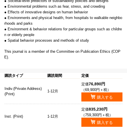
● Societal-level predictors of sustainability policies and designs
● Environmental problems such as fear, stress, and crowding
● Effects of innovative designs on human behavior
● Environments and physical health, from hospitals to walkable neighbo
rhoods and parks
● Environment & behavior relations for particular groups such as childre
n or elderly people
● Spatial behavior processes and methods of study
This journal is a member of the Committee on Publication Ethics (COP
E).
購読タイプ
購読期間
定価
76,890円
定価
Indiv.(Private Address)
（69,900円＋税）
1-12月
(Print)
購入する
835,230円
定価
（759,300円＋税）
Inst. (Print)
1-12月
購入する