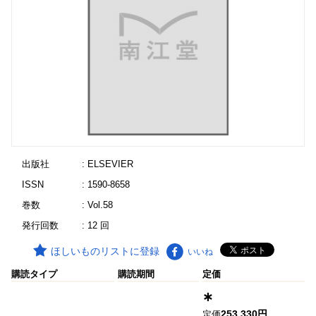
出版社
: ELSEVIER
ISSN
: 1590-8658
巻数
: Vol.58
発行回数
: 12 回
ほしいものリストに登録
いいね
購読タイプ
購読期間
定価
∗
253,330円
定価