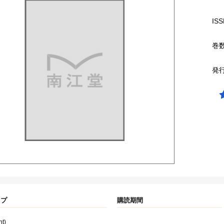
ISS
巻
発
イプ
購読期間
nt)