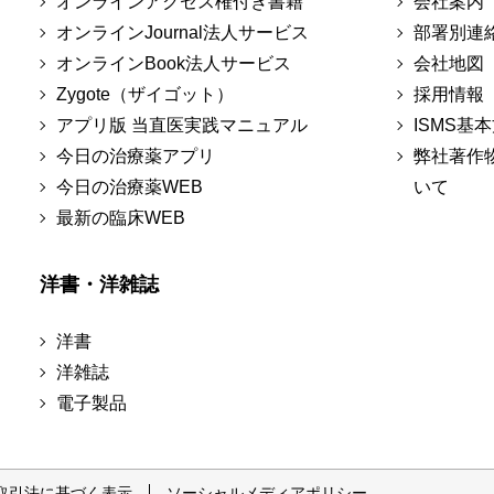
オンラインアクセス権付き書籍
会社案内
オンラインJournal法人サービス
部署別連
オンラインBook法人サービス
会社地図
Zygote（ザイゴット）
採用情報
アプリ版 当直医実践マニュアル
ISMS基
今日の治療薬アプリ
弊社著作
今日の治療薬WEB
いて
最新の臨床WEB
洋書・洋雑誌
洋書
洋雑誌
電子製品
取引法に基づく表示
ソーシャルメディアポリシー