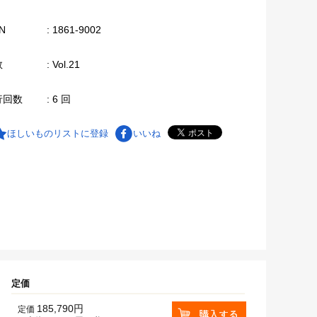
N
: 1861-9002
数
: Vol.21
行回数
: 6 回
ほしいものリストに登録
いいね
定価
185,790円
定価