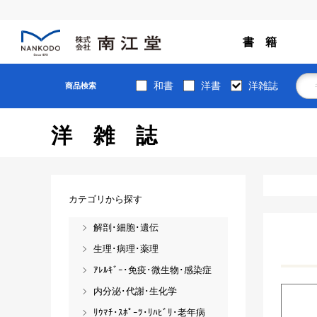
書 籍
和書
洋書
洋雑誌
商品検索
洋雑誌
カテゴリから探す
解剖･細胞･遺伝
生理･病理･薬理
ｱﾚﾙｷﾞｰ･免疫･微生物･感染症
内分泌･代謝･生化学
ﾘｳﾏﾁ･ｽﾎﾟｰﾂ･ﾘﾊﾋﾞﾘ･老年病