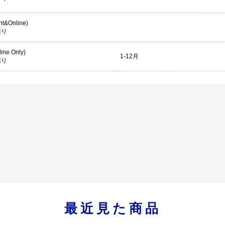
int&Online)
積り
line Only)
1-12月
積り
最近見た商品