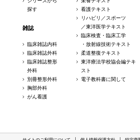
シリーズから
栄養テキスト
探す
看護テキスト
リハビリ／スポーツ
／東洋医学テキスト
雑誌
臨床検査・臨床工学
臨床雑誌内科
・放射線技術テキスト
臨床雑誌外科
柔道整復テキスト
臨床雑誌整形
東洋療法学校協会編テキ
外科
スト
別冊整形外科
電子教科書に関して
胸部外科
がん看護
サイトのご利用について
個人情報保護方針
特定商