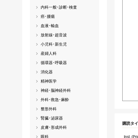
内科一般･診断･検査
癌･腫瘍
血液･輸血
放射線･超音波
小児科･新生児
産婦人科
循環器･呼吸器
消化器
精神医学
神経･脳神経外科
外科･救急･麻酔
整形外科
腎臓･泌尿器
購読タ
皮膚･形成外科
眼科
Inst. (Pri