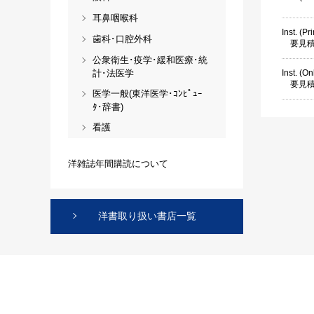
耳鼻咽喉科
Inst. (Pr
歯科･口腔外科
要見
公衆衛生･疫学･緩和医療･統
計･法医学
Inst. (On
要見
医学一般(東洋医学･ｺﾝﾋﾟｭｰ
ﾀ･辞書)
看護
洋雑誌年間購読について
洋書取り扱い書店一覧