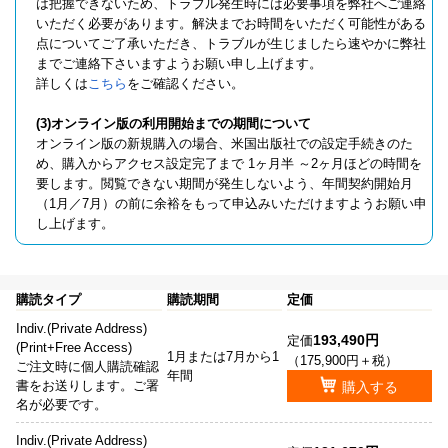
は把握できないため、トラブル発生時には必要事項を弊社へご連絡
いただく必要があります。解決までお時間をいただく可能性がある
点についてご了承いただき、トラブルが生じましたら速やかに弊社
までご連絡下さいますようお願い申し上げます。
詳しくは
こちら
をご確認ください。
(3)オンライン版の利用開始までの期間について
オンライン版の新規購入の場合、米国出版社での設定手続きのた
め、購入からアクセス設定完了まで 1ヶ月半 ～2ヶ月ほどの時間を
要します。閲覧できない期間が発生しないよう、年間契約開始月
（1月／7月）の前に余裕をもって申込みいただけますようお願い申
し上げます。
購読タイプ
購読期間
定価
Indiv.(Private Address)
193,490円
定価
(Print+Free Access)
1月または7月から1
（175,900円＋税）
ご注文時に個人購読確認
年間
書をお送りします。ご署
購入する
名が必要です。
Indiv.(Private Address)