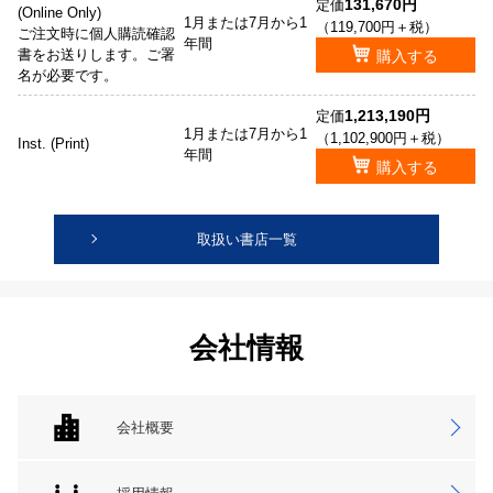
131,670円
定価
(Online Only)
1月または7月から1
（119,700円＋税）
ご注文時に個人購読確認
年間
書をお送りします。ご署
購入する
名が必要です。
1,213,190円
定価
1月または7月から1
（1,102,900円＋税）
Inst. (Print)
年間
購入する
取扱い書店一覧
会社情報
会社概要