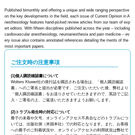
​​​​​​​​​​​​​​​​​​Published bimonthly and offering a unique and wide ranging perspective
on the key developments in the field, each issue of Current Opinion in A
nesthesiology features hand-picked review articles from our team of exp
ert editors. With fifteen disciplines published across the year – including
cardiovascular anesthesiology, neuroanesthesia and pain medicine – ev
ery issue also contains annotated references detailing the merits of the
most important papers.
ご注文時の注意事項
(1)個人購読確認書について
Wolters Kluwer社の発行誌を購読される場合は、「個人購読確認
書」へのご署名と提出が必要です。ご注文いただいた後、弊社より
「個人購読確認書」をお送りさせていただきますので、英語でご記
入・ご署名の上、ご返送いただきますようお願いします。
(2)トラブル発生時の対応について
冊子の未着や欠号、オンラインアクセス不具合などのトラブルにつ
いては、出版社側（米国本社）での対応となります。また、お客様
への冊子のご到着状況や、オンラインアクセスの利用状況は弊社で