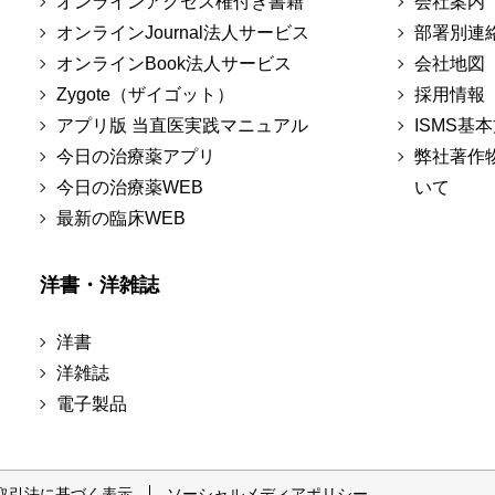
オンラインアクセス権付き書籍
会社案内
オンラインJournal法人サービス
部署別連
オンラインBook法人サービス
会社地図
Zygote（ザイゴット）
採用情報
アプリ版 当直医実践マニュアル
ISMS基
今日の治療薬アプリ
弊社著作
今日の治療薬WEB
いて
最新の臨床WEB
洋書・洋雑誌
洋書
洋雑誌
電子製品
取引法に基づく表示
ソーシャルメディアポリシー