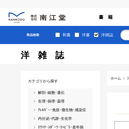
書 籍
和書
洋書
洋雑誌
商品検索
洋雑誌
ホーム
カテゴリから探す
解剖･細胞･遺伝
生理･病理･薬理
ｱﾚﾙｷﾞｰ･免疫･微生物･感染症
内分泌･代謝･生化学
ﾘｳﾏﾁ･ｽﾎﾟｰﾂ･ﾘﾊﾋﾞﾘ･老年病