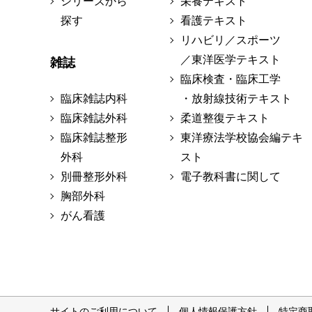
シリーズから
栄養テキスト
探す
看護テキスト
リハビリ／スポーツ
／東洋医学テキスト
雑誌
臨床検査・臨床工学
臨床雑誌内科
・放射線技術テキスト
臨床雑誌外科
柔道整復テキスト
臨床雑誌整形
東洋療法学校協会編テキ
外科
スト
別冊整形外科
電子教科書に関して
胸部外科
がん看護
サイトのご利用について
個人情報保護方針
特定商