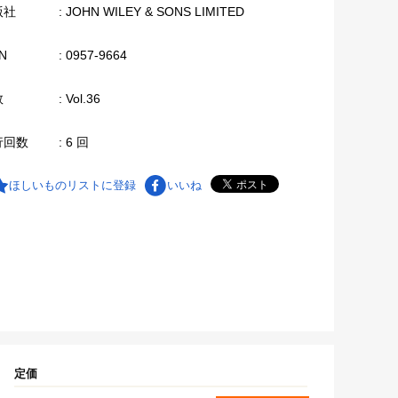
版社
: JOHN WILEY & SONS LIMITED
N
: 0957-9664
数
: Vol.36
行回数
: 6 回
ほしいものリストに登録
いいね
定価