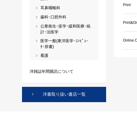
Print
耳鼻咽喉科
歯科･口腔外科
Print&On
公衆衛生･疫学･緩和医療･統
計･法医学
Online 
医学一般(東洋医学･ｺﾝﾋﾟｭｰ
ﾀ･辞書)
看護
洋雑誌年間購読について
洋書取り扱い書店一覧