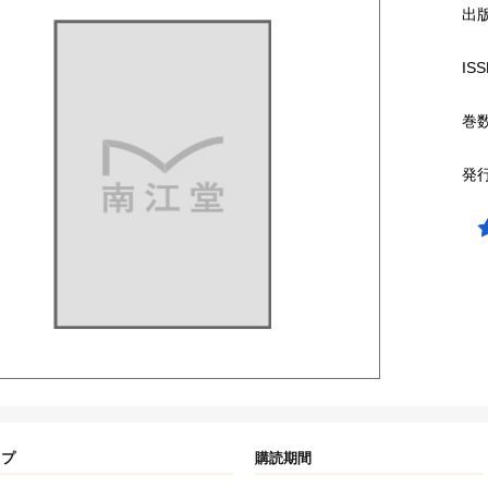
出
ISS
巻
発
イプ
購読期間