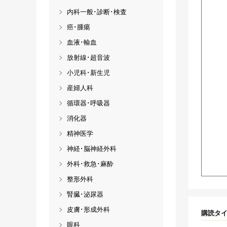
内科一般･診断･検査
癌･腫瘍
血液･輸血
放射線･超音波
小児科･新生児
産婦人科
循環器･呼吸器
消化器
精神医学
神経･脳神経外科
外科･救急･麻酔
整形外科
腎臓･泌尿器
皮膚･形成外科
購読タ
眼科