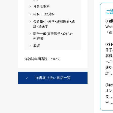
耳鼻咽喉科
ご
歯科･口腔外科
(1
公衆衛生･疫学･緩和医療･統
計･法医学
Wo
「個
医学一般(東洋医学･ｺﾝﾋﾟｭｰ
ﾀ･辞書)
(2
看護
冊子
客様
洋雑誌年間購読について
へご
速や
詳し
洋書取り扱い書店一覧
(3
オン
要し
申し