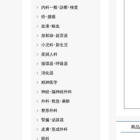
内科一般･診断･検査
癌･腫瘍
血液･輸血
放射線･超音波
小児科･新生児
産婦人科
循環器･呼吸器
消化器
精神医学
神経･脳神経外科
外科･救急･麻酔
整形外科
腎臓･泌尿器
商品
皮膚･形成外科
眼科