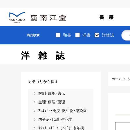
書 籍
和書
洋書
洋雑誌
商品検索
洋雑誌
ホーム
カテゴリから探す
解剖･細胞･遺伝
生理･病理･薬理
ｱﾚﾙｷﾞｰ･免疫･微生物･感染症
内分泌･代謝･生化学
ﾘｳﾏﾁ･ｽﾎﾟｰﾂ･ﾘﾊﾋﾞﾘ･老年病