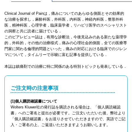
Clinical Journal of Painは，痛みについてのあらゆる側面とその効果的
な治療を探求し，麻酔科医，外科医，内科医，神経内科医，整形外科
医，精神科医，心理学者，臨床薬学者，リハビリ医学のスペシャリスト
の洞察と共に読者に届けている．
このピアレビュー誌は，有用な診断法，今後見込みのある新たな薬理学
的，外科的，その他の治療様式，痛みの心理社会的側面，全ての医療専
門家に関わる倫理的問題といった，痛みの対応における臨床でのジレン
マについて，タイムリーで示唆に富む記事を提供している．
本誌は鎮痛剤での治療に特に関係のある特別トピックも発表している．
ご注文時の注意事項
(1)個人購読確認書について
Wolters Kluwer社の発行誌を購読される場合は、「個人購読確認
書」へのご署名と提出が必要です。ご注文いただいた後、弊社より
「個人購読確認書」をお送りさせていただきますので、英語でご記
入・ご署名の上、ご返送いただきますようお願いします。