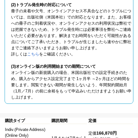
(2)トラブル発生時の対応について
冊子の未着や欠号、オンラインアクセス不具合などのトラブルにつ
いては、出版社側（米国本社）での対応となります。また、お客様
への冊子のご到着状況や、オンラインアクセスの利用状況は弊社で
は把握できないため、トラブル発生時には必要事項を弊社へご連絡
いただく必要があります。解決までお時間をいただく可能性がある
点についてご了承いただき、トラブルが生じましたら速やかに弊社
までご連絡下さいますようお願い申し上げます。
詳しくは
こちら
をご確認ください。
(3)オンライン版の利用開始までの期間について
オンライン版の新規購入の場合、米国出版社での設定手続きのた
め、購入からアクセス設定完了まで 1ヶ月半 ～2ヶ月ほどの時間を
要します。閲覧できない期間が発生しないよう、年間契約開始月
（1月／7月）の前に余裕をもって申込みいただけますようお願い申
し上げます。
購読タイプ
購読期間
定価
Indiv.(Private Address)
166,870円
定価
(Online Only)