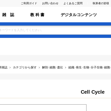
ご利用ガイド
お問い合わせ
よくあるご質問
執筆者の皆様
雑 誌
教 科 書
デジタルコンテンツ
洋雑誌
カテゴリから探す
解剖･細胞･遺伝
組織･発生･生物･分子生物･細胞･膜･
Cell Cycle