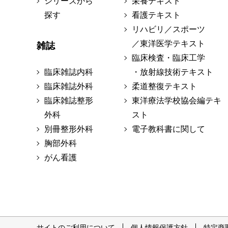
シリーズから
栄養テキスト
探す
看護テキスト
リハビリ／スポーツ
／東洋医学テキスト
雑誌
臨床検査・臨床工学
臨床雑誌内科
・放射線技術テキスト
臨床雑誌外科
柔道整復テキスト
臨床雑誌整形
東洋療法学校協会編テキ
外科
スト
別冊整形外科
電子教科書に関して
胸部外科
がん看護
サイトのご利用について
個人情報保護方針
特定商