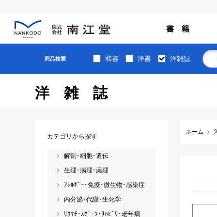
書 籍
和書
洋書
洋雑誌
商品検索
洋雑誌
ホーム
カテゴリから探す
解剖･細胞･遺伝
生理･病理･薬理
ｱﾚﾙｷﾞｰ･免疫･微生物･感染症
内分泌･代謝･生化学
ﾘｳﾏﾁ･ｽﾎﾟｰﾂ･ﾘﾊﾋﾞﾘ･老年病