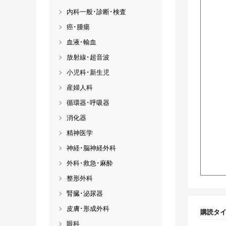
内科一般･診断･検査
癌･腫瘍
血液･輸血
放射線･超音波
小児科･新生児
産婦人科
循環器･呼吸器
消化器
精神医学
神経･脳神経外科
外科･救急･麻酔
整形外科
腎臓･泌尿器
皮膚･形成外科
購読タ
眼科