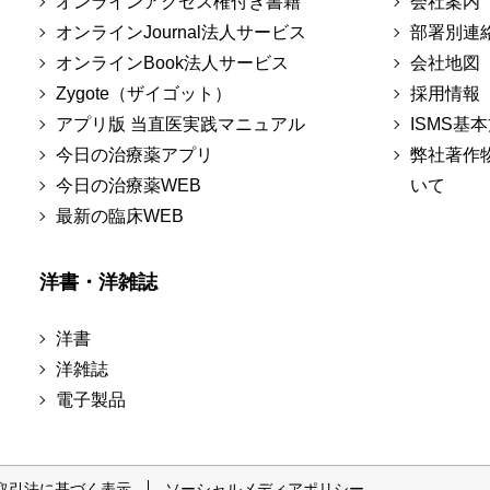
オンラインアクセス権付き書籍
会社案内
オンラインJournal法人サービス
部署別連
オンラインBook法人サービス
会社地図
Zygote（ザイゴット）
採用情報
アプリ版 当直医実践マニュアル
ISMS基
今日の治療薬アプリ
弊社著作
今日の治療薬WEB
いて
最新の臨床WEB
洋書・洋雑誌
洋書
洋雑誌
電子製品
取引法に基づく表示
ソーシャルメディアポリシー