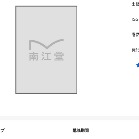
出
ISS
巻
発
イプ
購読期間