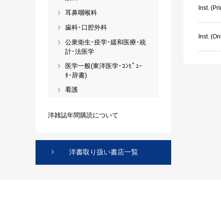
Inst. (P
耳鼻咽喉科
歯科･口腔外科
Inst. (On
公衆衛生･疫学･緩和医療･統
計･法医学
医学一般(東洋医学･ｺﾝﾋﾟｭｰ
ﾀ･辞書)
看護
洋雑誌年間購読について
洋書取り扱い書店一覧