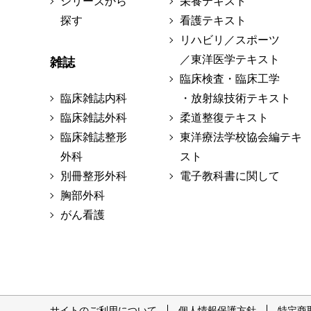
シリーズから
栄養テキスト
探す
看護テキスト
リハビリ／スポーツ
／東洋医学テキスト
雑誌
臨床検査・臨床工学
臨床雑誌内科
・放射線技術テキスト
臨床雑誌外科
柔道整復テキスト
臨床雑誌整形
東洋療法学校協会編テキ
外科
スト
別冊整形外科
電子教科書に関して
胸部外科
がん看護
サイトのご利用について
個人情報保護方針
特定商