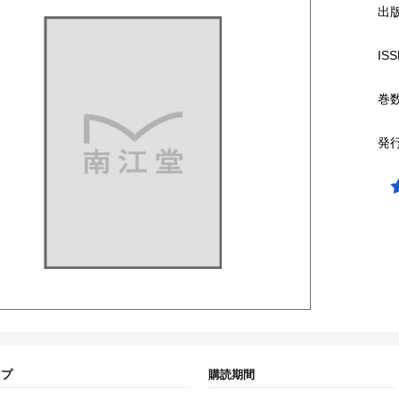
出
ISS
巻
発
イプ
購読期間