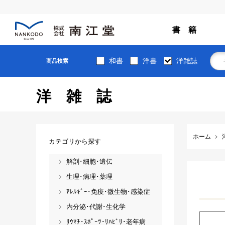
書 籍
和書
洋書
洋雑誌
商品検索
洋雑誌
ホーム
カテゴリから探す
解剖･細胞･遺伝
生理･病理･薬理
ｱﾚﾙｷﾞｰ･免疫･微生物･感染症
内分泌･代謝･生化学
ﾘｳﾏﾁ･ｽﾎﾟｰﾂ･ﾘﾊﾋﾞﾘ･老年病