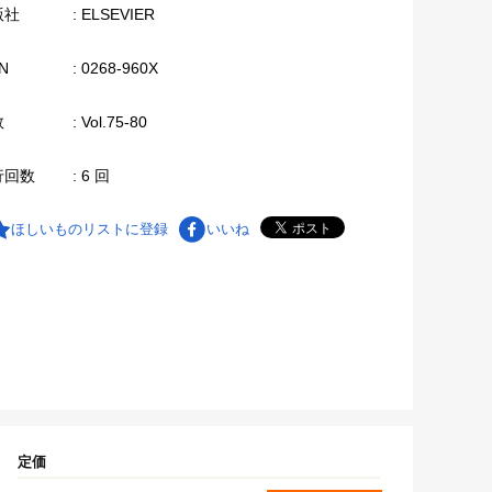
版社
: ELSEVIER
N
: 0268-960X
数
: Vol.75-80
行回数
: 6 回
ほしいものリストに登録
いいね
定価