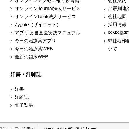
オンラインアクセス権付き書籍
会社案内
オンラインJournal法人サービス
部署別連
オンラインBook法人サービス
会社地図
Zygote（ザイゴット）
採用情報
アプリ版 当直医実践マニュアル
ISMS基
今日の治療薬アプリ
弊社著作
今日の治療薬WEB
いて
最新の臨床WEB
洋書・洋雑誌
洋書
洋雑誌
電子製品
取引法に基づく表示
ソーシャルメディアポリシー