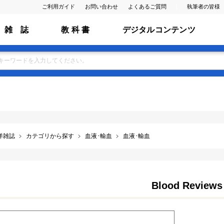
ご利用ガイド
お問い合わせ
よくあるご質問
執筆者の皆様
雑 誌
教 科 書
デジタルコンテンツ
洋雑誌
カテゴリから探す
血液･輸血
血液･輸血
Blood Reviews