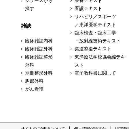
シリーズから
栄養テキスト
探す
看護テキスト
リハビリ／スポーツ
／東洋医学テキスト
雑誌
臨床検査・臨床工学
臨床雑誌内科
・放射線技術テキスト
臨床雑誌外科
柔道整復テキスト
臨床雑誌整形
東洋療法学校協会編テキ
外科
スト
別冊整形外科
電子教科書に関して
胸部外科
がん看護
サイトのご利用について
個人情報保護方針
特定商