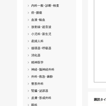
内科一般･診断･検査
癌･腫瘍
血液･輸血
放射線･超音波
小児科･新生児
産婦人科
循環器･呼吸器
消化器
精神医学
神経･脳神経外科
外科･救急･麻酔
整形外科
腎臓･泌尿器
皮膚･形成外科
購読タ
眼科