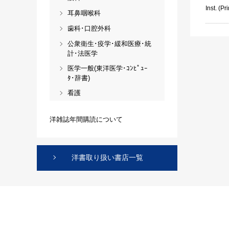
Inst. (Pri
耳鼻咽喉科
歯科･口腔外科
公衆衛生･疫学･緩和医療･統
計･法医学
医学一般(東洋医学･ｺﾝﾋﾟｭｰ
ﾀ･辞書)
看護
洋雑誌年間購読について
洋書取り扱い書店一覧