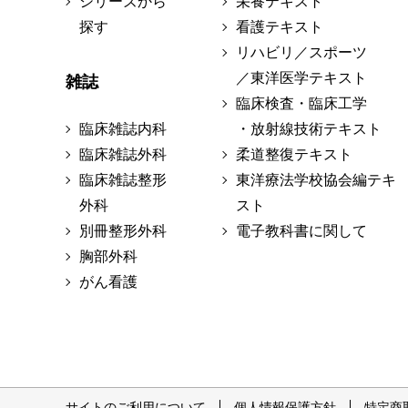
シリーズから
栄養テキスト
探す
看護テキスト
リハビリ／スポーツ
／東洋医学テキスト
雑誌
臨床検査・臨床工学
臨床雑誌内科
・放射線技術テキスト
臨床雑誌外科
柔道整復テキスト
臨床雑誌整形
東洋療法学校協会編テキ
外科
スト
別冊整形外科
電子教科書に関して
胸部外科
がん看護
サイトのご利用について
個人情報保護方針
特定商