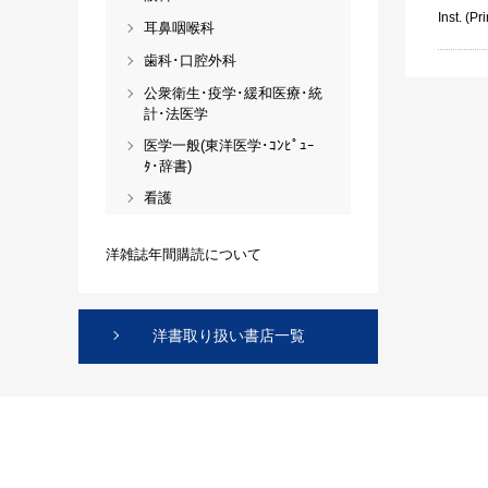
Inst. (Pri
耳鼻咽喉科
歯科･口腔外科
公衆衛生･疫学･緩和医療･統
計･法医学
医学一般(東洋医学･ｺﾝﾋﾟｭｰ
ﾀ･辞書)
看護
洋雑誌年間購読について
洋書取り扱い書店一覧