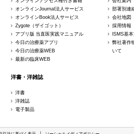
オンラインアクセス権付き書籍
会社案内
オンラインJournal法人サービス
部署別連
オンラインBook法人サービス
会社地図
Zygote（ザイゴット）
採用情報
アプリ版 当直医実践マニュアル
ISMS基
今日の治療薬アプリ
弊社著作
今日の治療薬WEB
いて
最新の臨床WEB
洋書・洋雑誌
洋書
洋雑誌
電子製品
取引法に基づく表示
ソーシャルメディアポリシー