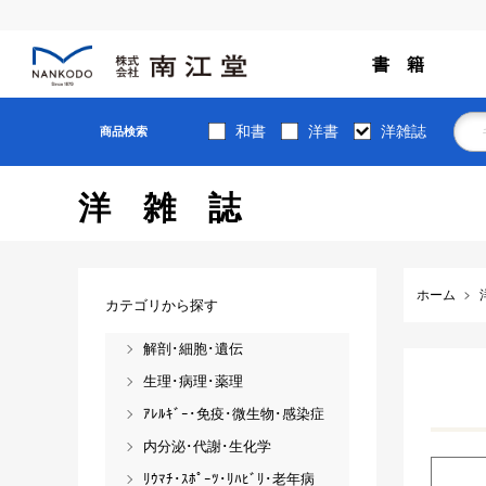
書 籍
和書
洋書
洋雑誌
商品検索
洋雑誌
ホーム
カテゴリから探す
解剖･細胞･遺伝
生理･病理･薬理
ｱﾚﾙｷﾞｰ･免疫･微生物･感染症
内分泌･代謝･生化学
ﾘｳﾏﾁ･ｽﾎﾟｰﾂ･ﾘﾊﾋﾞﾘ･老年病