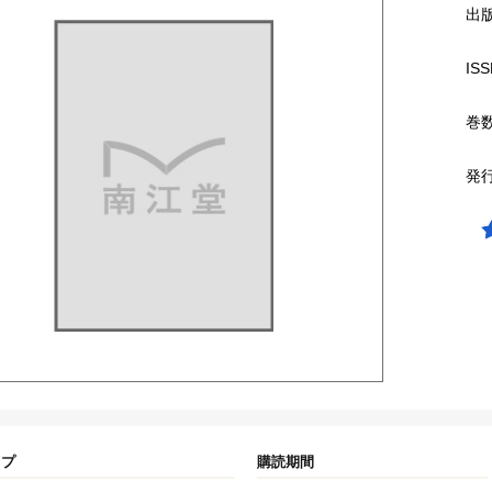
出
ISS
巻
発
イプ
購読期間