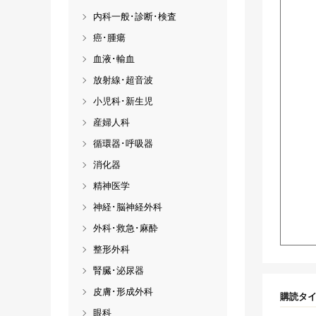
内科一般･診断･検査
癌･腫瘍
血液･輸血
放射線･超音波
小児科･新生児
産婦人科
循環器･呼吸器
消化器
精神医学
神経･脳神経外科
外科･救急･麻酔
整形外科
腎臓･泌尿器
皮膚･形成外科
購読タ
眼科