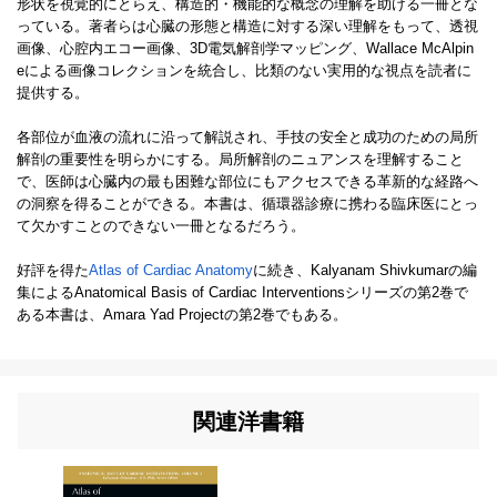
形状を視覚的にとらえ、構造的・機能的な概念の理解を助ける一冊とな
っている。著者らは心臓の形態と構造に対する深い理解をもって、透視
画像、心腔内エコー画像、3D電気解剖学マッピング、Wallace McAlpin
eによる画像コレクションを統合し、比類のない実用的な視点を読者に
提供する。
各部位が血液の流れに沿って解説され、手技の安全と成功のための局所
解剖の重要性を明らかにする。局所解剖のニュアンスを理解すること
で、医師は心臓内の最も困難な部位にもアクセスできる革新的な経路へ
の洞察を得ることができる。本書は、循環器診療に携わる臨床医にとっ
て欠かすことのできない一冊となるだろう。
好評を得た
Atlas of Cardiac Anatomy
に続き、Kalyanam Shivkumarの編
集によるAnatomical Basis of Cardiac Interventionsシリーズの第2巻で
ある本書は、Amara Yad Projectの第2巻でもある。
関連洋書籍