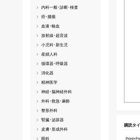
内科一般･診断･検査
癌･腫瘍
血液･輸血
放射線･超音波
小児科･新生児
産婦人科
循環器･呼吸器
消化器
精神医学
神経･脳神経外科
外科･救急･麻酔
整形外科
腎臓･泌尿器
購読タ
皮膚･形成外科
眼科
Print+F