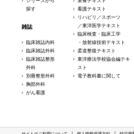
シリーズから
栄養テキスト
探す
看護テキスト
リハビリ／スポーツ
／東洋医学テキスト
雑誌
臨床検査・臨床工学
臨床雑誌内科
・放射線技術テキスト
臨床雑誌外科
柔道整復テキスト
臨床雑誌整形
東洋療法学校協会編テキ
外科
スト
別冊整形外科
電子教科書に関して
胸部外科
がん看護
サイトのご利用について
個人情報保護方針
特定商