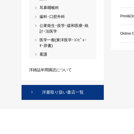
耳鼻咽喉科
Print&On
歯科･口腔外科
公衆衛生･疫学･緩和医療･統
計･法医学
Online 
医学一般(東洋医学･ｺﾝﾋﾟｭｰ
ﾀ･辞書)
看護
洋雑誌年間購読について
洋書取り扱い書店一覧