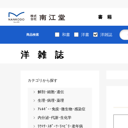
書 籍
和書
洋書
洋雑誌
商品検索
洋雑誌
カテゴリから探す
解剖･細胞･遺伝
生理･病理･薬理
ｱﾚﾙｷﾞｰ･免疫･微生物･感染症
内分泌･代謝･生化学
ﾘｳﾏﾁ･ｽﾎﾟｰﾂ･ﾘﾊﾋﾞﾘ･老年病