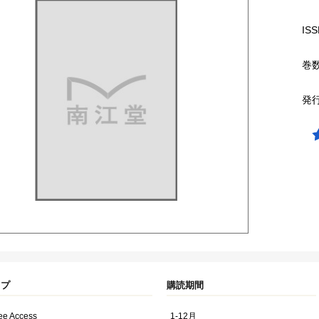
ISS
巻
発
イプ
購読期間
ree Access
1-12月