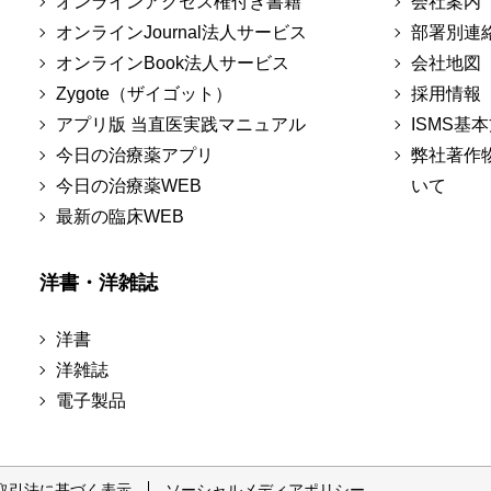
オンラインアクセス権付き書籍
会社案内
オンラインJournal法人サービス
部署別連
オンラインBook法人サービス
会社地図
Zygote（ザイゴット）
採用情報
アプリ版 当直医実践マニュアル
ISMS基
今日の治療薬アプリ
弊社著作
今日の治療薬WEB
いて
最新の臨床WEB
洋書・洋雑誌
洋書
洋雑誌
電子製品
取引法に基づく表示
ソーシャルメディアポリシー