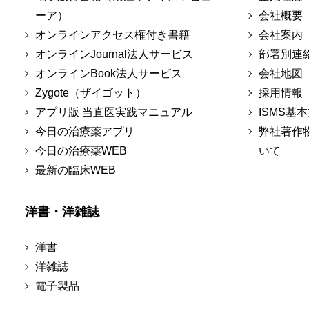
ーア）
会社概要
オンラインアクセス権付き書籍
会社案内
オンラインJournal法人サービス
部署別連
オンラインBook法人サービス
会社地図
Zygote（ザイゴット）
採用情報
アプリ版 当直医実践マニュアル
ISMS基
今日の治療薬アプリ
弊社著作
今日の治療薬WEB
いて
最新の臨床WEB
洋書・洋雑誌
洋書
洋雑誌
電子製品