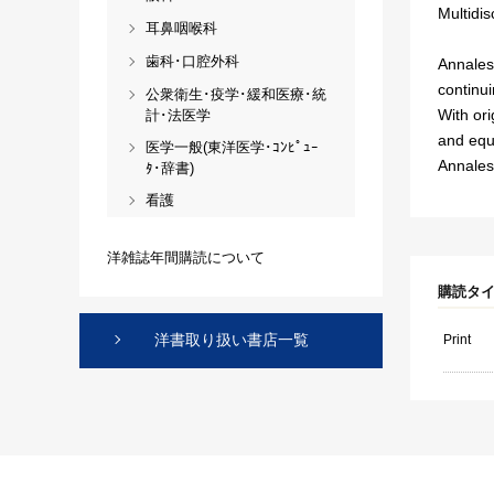
Multidis
耳鼻咽喉科
歯科･口腔外科
Annales 
continui
公衆衛生･疫学･緩和医療･統
With ori
計･法医学
and equ
医学一般(東洋医学･ｺﾝﾋﾟｭｰ
Annales 
ﾀ･辞書)
看護
洋雑誌年間購読について
購読タ
洋書取り扱い書店一覧
Print