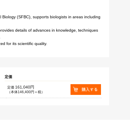
al Biology (SFBC), supports biologists in areas including
l provides details of advances in knowledge, techniques
.
for its scientific quality.
定価
161,040円
定価
（本体146,400円＋税）