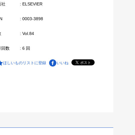
版社
: ELSEVIER
N
: 0003-3898
数
: Vol.84
行回数
: 6 回
ほしいものリストに登録
いいね