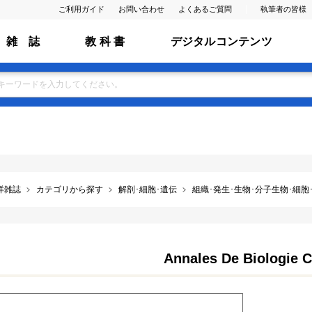
ご利用ガイド
お問い合わせ
よくあるご質問
執筆者の皆様
雑 誌
教 科 書
デジタルコンテンツ
洋雑誌
カテゴリから探す
解剖･細胞･遺伝
組織･発生･生物･分子生物･細胞･膜･
Annales De Biologie C