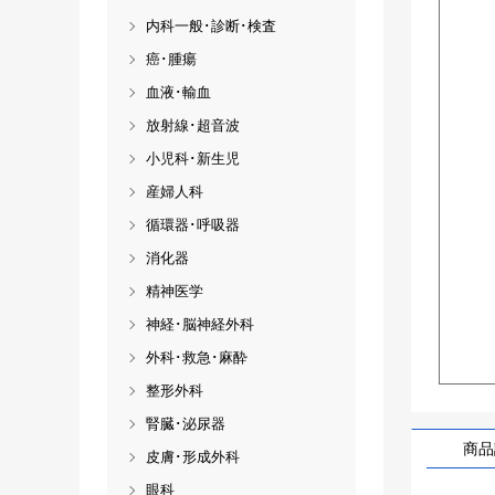
内科一般･診断･検査
癌･腫瘍
血液･輸血
放射線･超音波
小児科･新生児
産婦人科
循環器･呼吸器
消化器
精神医学
神経･脳神経外科
外科･救急･麻酔
整形外科
腎臓･泌尿器
商品
皮膚･形成外科
眼科