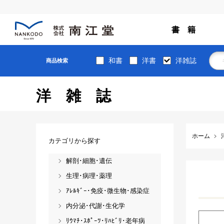
書 籍
和書
洋書
洋雑誌
商品検索
洋雑誌
ホーム
カテゴリから探す
解剖･細胞･遺伝
生理･病理･薬理
ｱﾚﾙｷﾞｰ･免疫･微生物･感染症
内分泌･代謝･生化学
ﾘｳﾏﾁ･ｽﾎﾟｰﾂ･ﾘﾊﾋﾞﾘ･老年病