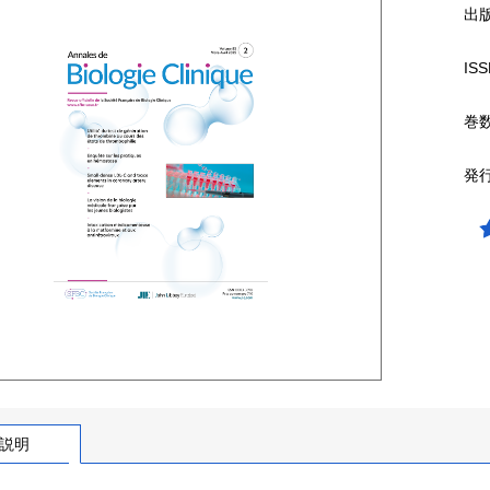
出
ISS
巻
発
説明