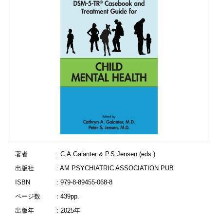
著者
: C.A.Galanter & P.S.Jensen (eds.)
出版社
: AM PSYCHIATRIC ASSOCIATION PUB
ISBN
: 979-8-89455-068-8
ページ数
: 439pp.
出版年
: 2025年