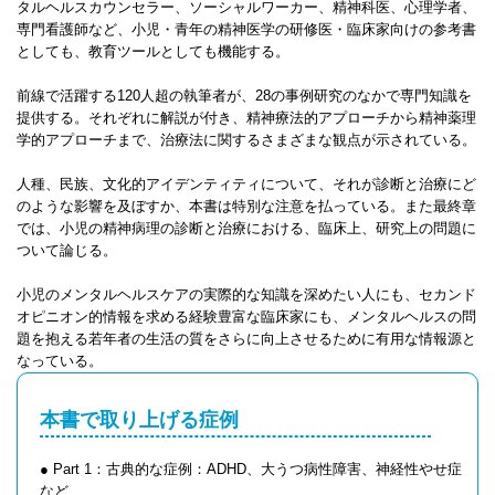
タルヘルスカウンセラー、ソーシャルワーカー、精神科医、心理学者、
専門看護師など、小児・青年の精神医学の研修医・臨床家向けの参考書
としても、教育ツールとしても機能する。
前線で活躍する120人超の執筆者が、28の事例研究のなかで専門知識を
提供する。それぞれに解説が付き、精神療法的アプローチから精神薬理
学的アプローチまで、治療法に関するさまざまな観点が示されている。
人種、民族、文化的アイデンティティについて、それが診断と治療にど
のような影響を及ぼすか、本書は特別な注意を払っている。また最終章
では、小児の精神病理の診断と治療における、臨床上、研究上の問題に
ついて論じる。
小児のメンタルヘルスケアの実際的な知識を深めたい人にも、セカンド
オピニオン的情報を求める経験豊富な臨床家にも、メンタルヘルスの問
題を抱える若年者の生活の質をさらに向上させるために有用な情報源と
なっている。
本書で取り上げる症例
● Part 1：古典的な症例：ADHD、大うつ病性障害、神経性やせ症
など