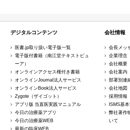
デジタルコンテンツ
会社情報
医書.jp取り扱い電子版一覧
会長メッ
電子版付書籍（南江堂テキストビュ
企業理念
ーア）
会社概要
オンラインアクセス権付き書籍
会社案内
オンラインJournal法人サービス
部署別連
オンラインBook法人サービス
会社地図
Zygote（ザイゴット）
採用情報
アプリ版 当直医実践マニュアル
ISMS基
今日の治療薬アプリ
弊社著作
今日の治療薬WEB
いて
最新の臨床WEB