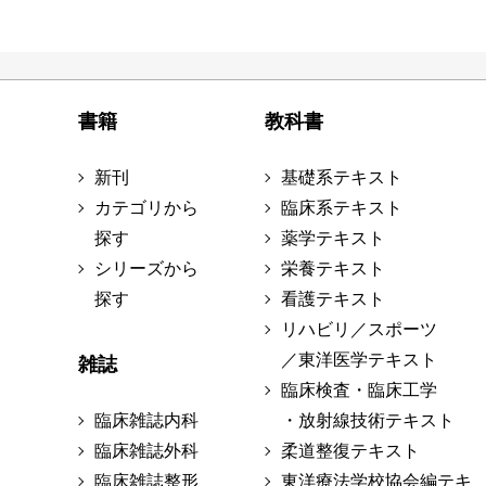
書籍
教科書
新刊
基礎系テキスト
カテゴリから
臨床系テキスト
探す
薬学テキスト
シリーズから
栄養テキスト
探す
看護テキスト
リハビリ／スポーツ
／東洋医学テキスト
雑誌
臨床検査・臨床工学
臨床雑誌内科
・放射線技術テキスト
臨床雑誌外科
柔道整復テキスト
臨床雑誌整形
東洋療法学校協会編テキ