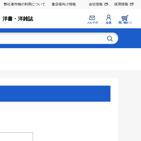
弊社著作物の利用について
書店様向け情報
会社情報
採用情報
洋書・洋雑誌
メルマガ
会員
買い物かご
。