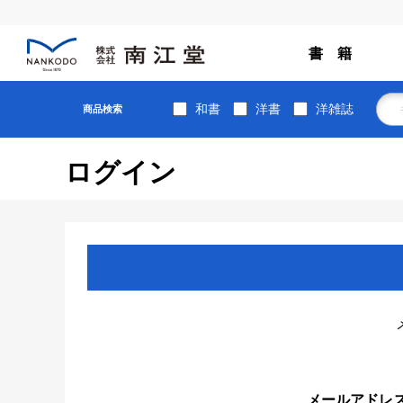
書 籍
和書
洋書
洋雑誌
商品検索
ログイン
メールアドレ