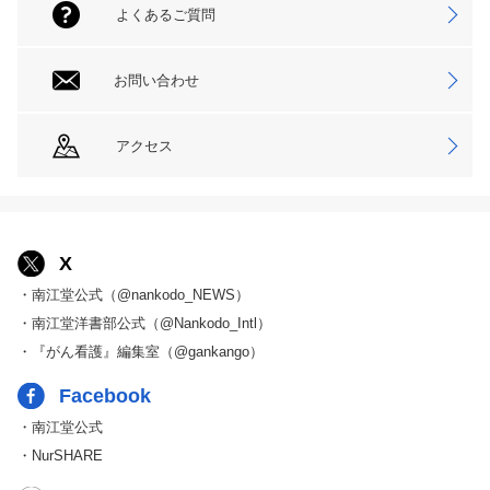
よくあるご質問
お問い合わせ
アクセス
X
・南江堂公式（@nankodo_NEWS）
・南江堂洋書部公式（@Nankodo_Intl）
・『がん看護』編集室（@gankango）
Facebook
・南江堂公式
・NurSHARE