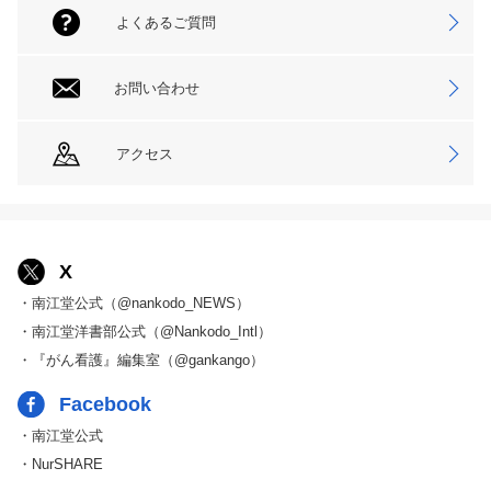
よくあるご質問
お問い合わせ
アクセス
X
・南江堂公式（@nankodo_NEWS）
・南江堂洋書部公式（@Nankodo_Intl）
・『がん看護』編集室（@gankango）
Facebook
・南江堂公式
・NurSHARE