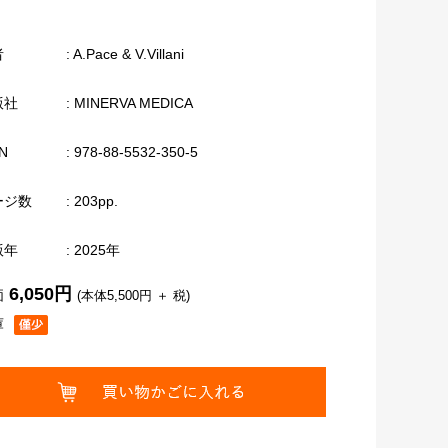
者
: A.Pace & V.Villani
版社
: MINERVA MEDICA
N
: 978-88-5532-350-5
ージ数
: 203pp.
版年
: 2025年
6,050円
価
(本体5,500円 ＋ 税)
庫