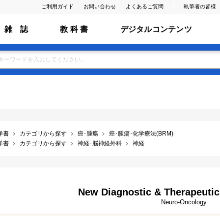
ご利用ガイド
お問い合わせ
よくあるご質問
執筆者の皆様
雑 誌
教 科 書
デジタルコンテンツ
洋書
カテゴリから探す
癌･腫瘍
癌･腫瘍･化学療法(BRM)
洋書
カテゴリから探す
神経･脳神経外科
神経
New Diagnostic & Therapeutic
Neuro-Oncology