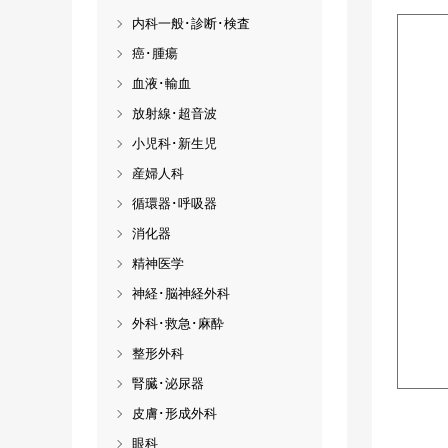
内科一般･診断･検査
癌･腫瘍
血液･輸血
放射線･超音波
小児科･新生児
産婦人科
循環器･呼吸器
消化器
精神医学
神経･脳神経外科
外科･救急･麻酔
整形外科
腎臓･泌尿器
皮膚･形成外科
眼科