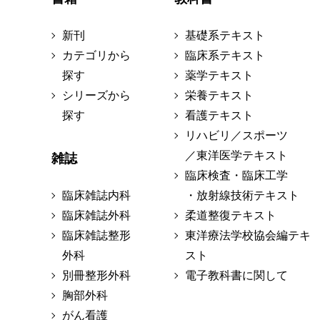
新刊
基礎系テキスト
カテゴリから
臨床系テキスト
探す
薬学テキスト
シリーズから
栄養テキスト
探す
看護テキスト
リハビリ／スポーツ
／東洋医学テキスト
雑誌
臨床検査・臨床工学
臨床雑誌内科
・放射線技術テキスト
臨床雑誌外科
柔道整復テキスト
臨床雑誌整形
東洋療法学校協会編テキ
外科
スト
別冊整形外科
電子教科書に関して
胸部外科
がん看護