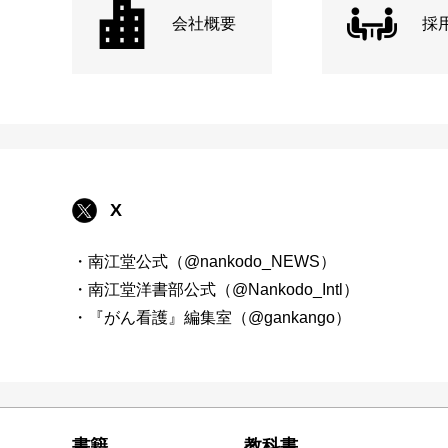
会社概要
採
X
・南江堂公式（@nankodo_NEWS）
・南江堂洋書部公式（@Nankodo_Intl）
・『がん看護』編集室（@gankango）
書籍
教科書