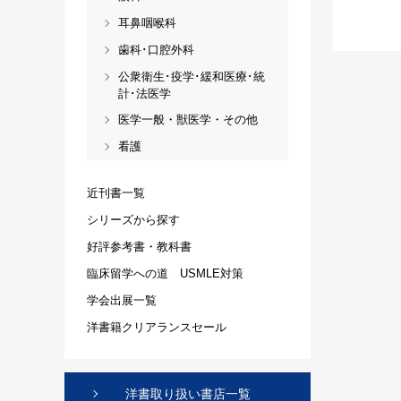
耳鼻咽喉科
歯科･口腔外科
公衆衛生･疫学･緩和医療･統
計･法医学
医学一般・獣医学・その他
看護
近刊書一覧
シリーズから探す
好評参考書・教科書
臨床留学への道 USMLE対策
学会出展一覧
洋書籍クリアランスセール
洋書取り扱い書店一覧