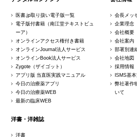
医書.jp取り扱い電子版一覧
会長メッ
電子版付書籍（南江堂テキストビュ
企業理念
ーア）
会社概要
オンラインアクセス権付き書籍
会社案内
オンラインJournal法人サービス
部署別連
オンラインBook法人サービス
会社地図
Zygote（ザイゴット）
採用情報
アプリ版 当直医実践マニュアル
ISMS基
今日の治療薬アプリ
弊社著作
今日の治療薬WEB
いて
最新の臨床WEB
洋書・洋雑誌
洋書