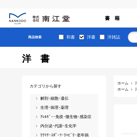
書 籍
和書
洋書
洋雑誌
商品検索
洋書
ホーム
カテゴリから探す
ホーム
解剖･細胞･遺伝
生理･病理･薬理
ｱﾚﾙｷﾞｰ･免疫･微生物･感染症
内分泌･代謝･生化学
ﾘｳﾏﾁ･ｽﾎﾟｰﾂ･ﾘﾊﾋﾞﾘ･老年病