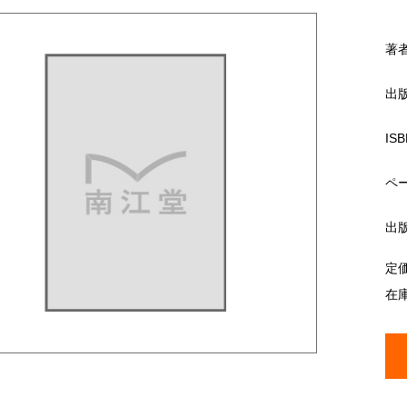
著
出
ISB
ペ
出
定
在