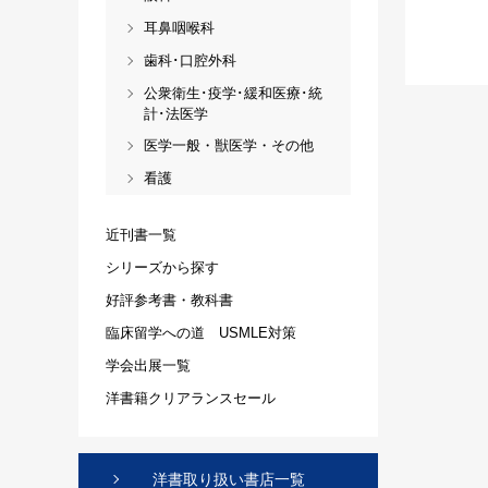
耳鼻咽喉科
歯科･口腔外科
公衆衛生･疫学･緩和医療･統
計･法医学
医学一般・獣医学・その他
看護
近刊書一覧
シリーズから探す
好評参考書・教科書
臨床留学への道 USMLE対策
学会出展一覧
洋書籍クリアランスセール
洋書取り扱い書店一覧