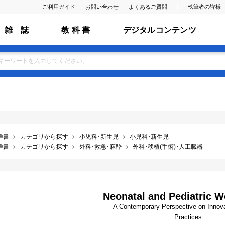
ご利用ガイド
お問い合わせ
よくあるご質問
執筆者の皆様
雑 誌
教 科 書
デジタルコンテンツ
洋書
カテゴリから探す
小児科･新生児
小児科･新生児
洋書
カテゴリから探す
外科･救急･麻酔
外科･移植(手術)･人工臓器
Neonatal and Pediatric 
A Contemporary Perspective on Innov
Practices