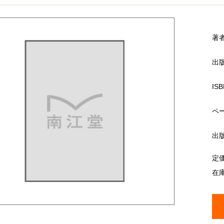
著
出
ISB
ペ
出
定
在