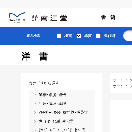
書 籍
和書
洋書
洋雑誌
商品検索
洋書
ホーム
カテゴリから探す
ホーム
解剖･細胞･遺伝
生理･病理･薬理
ｱﾚﾙｷﾞｰ･免疫･微生物･感染症
内分泌･代謝･生化学
ﾘｳﾏﾁ･ｽﾎﾟｰﾂ･ﾘﾊﾋﾞﾘ･老年病