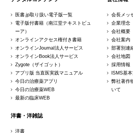
医書.jp取り扱い電子版一覧
会長メッ
電子版付書籍（南江堂テキストビュ
企業理念
ーア）
会社概要
オンラインアクセス権付き書籍
会社案内
オンラインJournal法人サービス
部署別連
オンラインBook法人サービス
会社地図
Zygote（ザイゴット）
採用情報
アプリ版 当直医実践マニュアル
ISMS基
今日の治療薬アプリ
弊社著作
今日の治療薬WEB
いて
最新の臨床WEB
洋書・洋雑誌
洋書