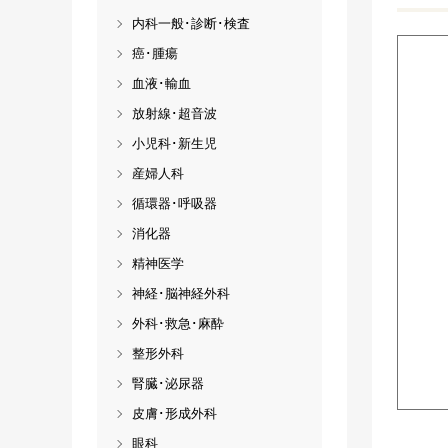
内科一般･診断･検査
癌･腫瘍
血液･輸血
放射線･超音波
小児科･新生児
産婦人科
循環器･呼吸器
消化器
精神医学
神経･脳神経外科
外科･救急･麻酔
整形外科
腎臓･泌尿器
皮膚･形成外科
眼科