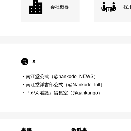
会社概要
採
X
・南江堂公式（@nankodo_NEWS）
・南江堂洋書部公式（@Nankodo_Intl）
・『がん看護』編集室（@gankango）
書籍
教科書