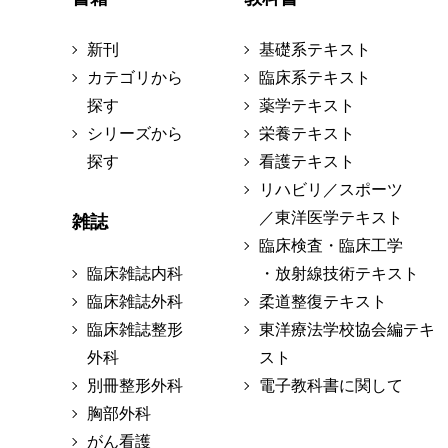
新刊
基礎系テキスト
カテゴリから
臨床系テキスト
探す
薬学テキスト
シリーズから
栄養テキスト
探す
看護テキスト
リハビリ／スポーツ
／東洋医学テキスト
雑誌
臨床検査・臨床工学
臨床雑誌内科
・放射線技術テキスト
臨床雑誌外科
柔道整復テキスト
臨床雑誌整形
東洋療法学校協会編テキ
外科
スト
別冊整形外科
電子教科書に関して
胸部外科
がん看護