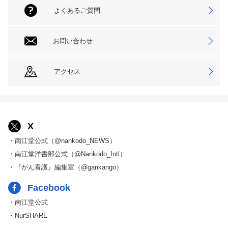
よくあるご質問
お問い合わせ
アクセス
X
・南江堂公式（@nankodo_NEWS）
・南江堂洋書部公式（@Nankodo_Intl）
・『がん看護』編集室（@gankango）
Facebook
・南江堂公式
・NurSHARE