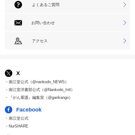
よくあるご質問
お問い合わせ
アクセス
X
・南江堂公式（@nankodo_NEWS）
・南江堂洋書部公式（@Nankodo_Intl）
・『がん看護』編集室（@gankango）
Facebook
・南江堂公式
・NurSHARE