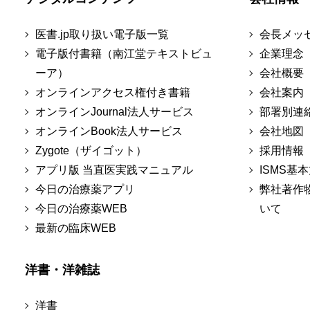
医書.jp取り扱い電子版一覧
会長メッ
電子版付書籍（南江堂テキストビュ
企業理念
ーア）
会社概要
オンラインアクセス権付き書籍
会社案内
オンラインJournal法人サービス
部署別連
オンラインBook法人サービス
会社地図
Zygote（ザイゴット）
採用情報
アプリ版 当直医実践マニュアル
ISMS基
今日の治療薬アプリ
弊社著作
今日の治療薬WEB
いて
最新の臨床WEB
洋書・洋雑誌
洋書