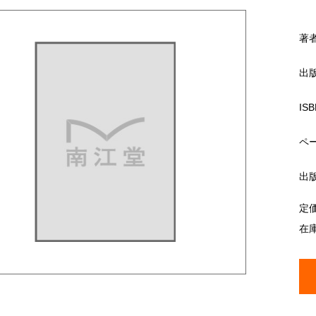
著
出
ISB
ペ
出
定
在