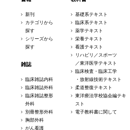
新刊
基礎系テキスト
カテゴリから
臨床系テキスト
探す
薬学テキスト
シリーズから
栄養テキスト
探す
看護テキスト
リハビリ／スポーツ
／東洋医学テキスト
雑誌
臨床検査・臨床工学
臨床雑誌内科
・放射線技術テキスト
臨床雑誌外科
柔道整復テキスト
臨床雑誌整形
東洋療法学校協会編テキ
外科
スト
別冊整形外科
電子教科書に関して
胸部外科
がん看護