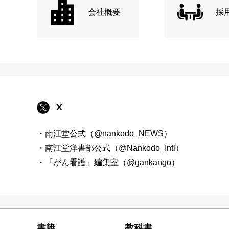
会社概要
採
X
・南江堂公式（@nankodo_NEWS）
・南江堂洋書部公式（@Nankodo_Intl）
・『がん看護』編集室（@gankango）
書籍
教科書