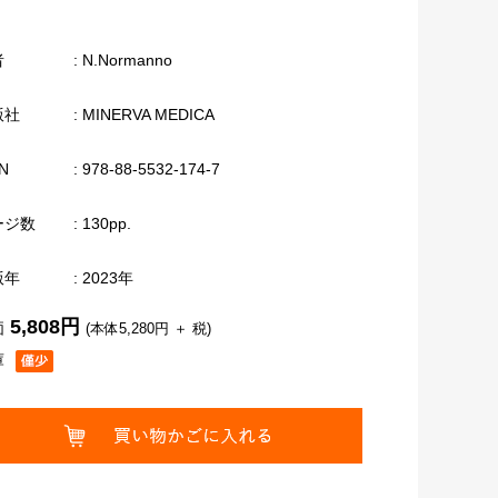
者
: N.Normanno
版社
: MINERVA MEDICA
N
: 978-88-5532-174-7
ージ数
: 130pp.
版年
: 2023年
5,808円
価
(本体5,280円 ＋ 税)
庫