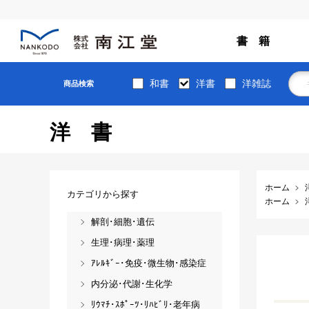
書 籍
和書
洋書
洋雑誌
商品検索
洋書
ホーム
カテゴリから探す
ホーム
解剖･細胞･遺伝
生理･病理･薬理
ｱﾚﾙｷﾞｰ･免疫･微生物･感染症
内分泌･代謝･生化学
ﾘｳﾏﾁ･ｽﾎﾟｰﾂ･ﾘﾊﾋﾞﾘ･老年病