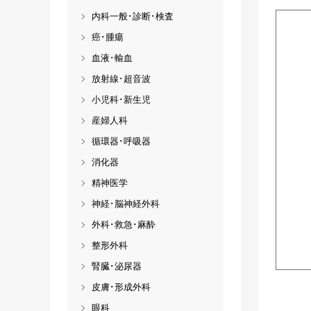
内科一般･診断･検査
癌･腫瘍
血液･輸血
放射線･超音波
小児科･新生児
産婦人科
循環器･呼吸器
消化器
精神医学
神経･脳神経外科
外科･救急･麻酔
整形外科
腎臓･泌尿器
皮膚･形成外科
眼科