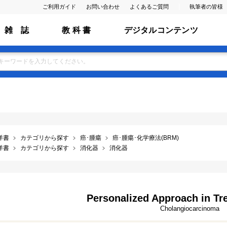
ご利用ガイド
お問い合わせ
よくあるご質問
執筆者の皆様
雑 誌
教 科 書
デジタルコンテンツ
洋書
カテゴリから探す
癌･腫瘍
癌･腫瘍･化学療法(BRM)
洋書
カテゴリから探す
消化器
消化器
Personalized Approach in Tr
Cholangiocarcinoma