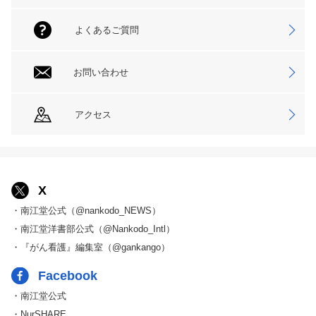
よくあるご質問
お問い合わせ
アクセス
X
・南江堂公式（@nankodo_NEWS）
・南江堂洋書部公式（@Nankodo_Intl）
・『がん看護』編集室（@gankango）
Facebook
・南江堂公式
・NurSHARE