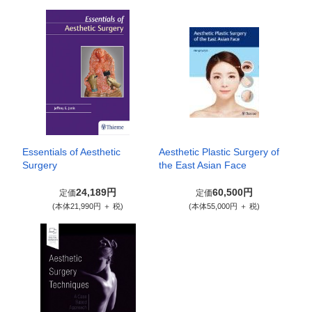
Essentials of Aesthetic
Aesthetic Plastic Surgery of
Surgery
the East Asian Face
24,189円
60,500円
定価
定価
(本体21,990円 ＋ 税)
(本体55,000円 ＋ 税)