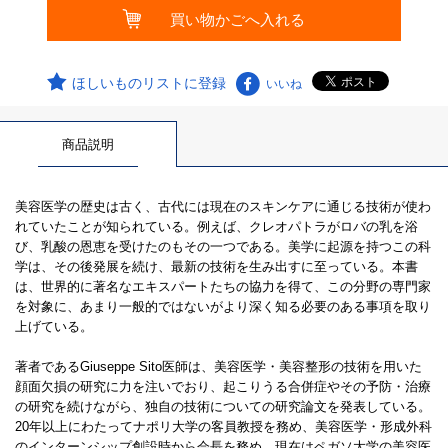
ほしいものリストに登録
いいね
商品説明
美容医学の歴史は古く、古代には現在のスキンケアに通じる技術が使わ
れていたことが知られている。例えば、クレオパトラがロバの乳を浴
び、乳酸の恩恵を受けたのもその一つである。美学に起源を持つこの科
学は、その後発展を続け、最新の技術を生み出すに至っている。本書
は、世界的に著名なエキスパートたちの協力を得て、この分野の専門家
を対象に、あまり一般的ではないがより深く知る必要のある事項を取り
上げている。
著者であるGiuseppe Sito医師は、美容医学・美容整形の技術を用いた
顔面欠損の研究に力を注いでおり、起こりうる合併症やその予防・治療
の研究を続けながら、独自の技術についての研究論文を発表している。
20年以上にわたってナポリ大学の客員教授を務め、美容医学・形成外科
のインターンシップ創設時から会長を務め、現在はペガソ大学の美容医