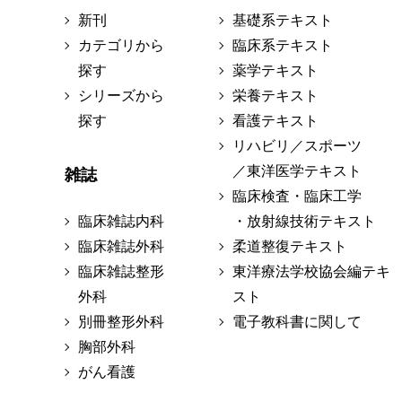
新刊
基礎系テキスト
カテゴリから
臨床系テキスト
探す
薬学テキスト
シリーズから
栄養テキスト
探す
看護テキスト
リハビリ／スポーツ
／東洋医学テキスト
雑誌
臨床検査・臨床工学
臨床雑誌内科
・放射線技術テキスト
臨床雑誌外科
柔道整復テキスト
臨床雑誌整形
東洋療法学校協会編テキ
外科
スト
別冊整形外科
電子教科書に関して
胸部外科
がん看護