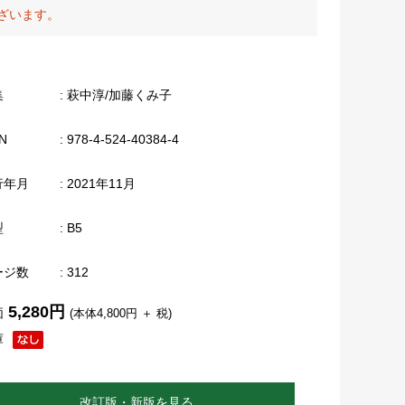
ざいます。
集
: 萩中淳/加藤くみ子
N
: 978-4-524-40384-4
行年月
: 2021年11月
型
: B5
ージ数
: 312
5,280円
価
(本体4,800円 ＋ 税)
庫
改訂版・新版を見る