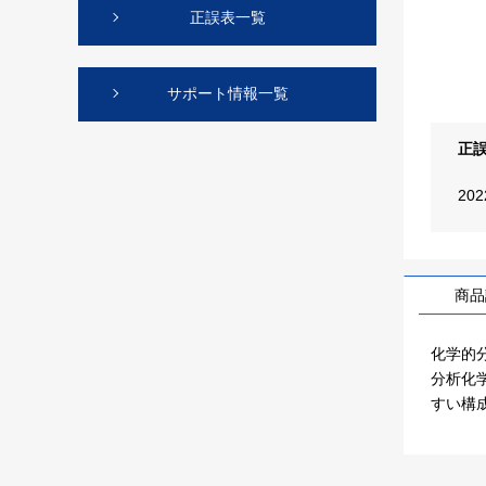
正誤表一覧
サポート情報一覧
正
20
商品
化学的
分析化
すい構