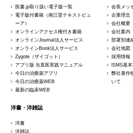
医書.jp取り扱い電子版一覧
会長メッ
電子版付書籍（南江堂テキストビュ
企業理念
ーア）
会社概要
オンラインアクセス権付き書籍
会社案内
オンラインJournal法人サービス
部署別連
オンラインBook法人サービス
会社地図
Zygote（ザイゴット）
採用情報
アプリ版 当直医実践マニュアル
ISMS基
今日の治療薬アプリ
弊社著作
今日の治療薬WEB
いて
最新の臨床WEB
洋書・洋雑誌
洋書
洋雑誌