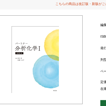
こちらの商品は改訂版・新版がご
編
ISB
発
判
ペ
定
在