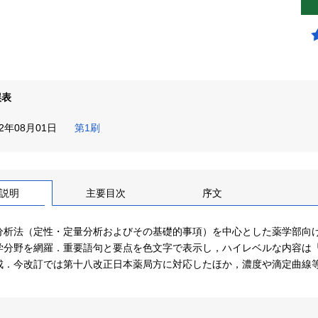
誤表
22年08月01日
第1刷
説明
主要目次
序文
分析法（定性・定量分析およびその基礎的事項）を中心とした薬学部向
学分野を網羅．重要語句と要点を色文字で表示し，ハイレベルな内容は
成．今改訂では第十八改正日本薬局方に対応したほか，濃度や滴定曲線