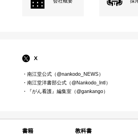
会社概要
採
X
・南江堂公式（@nankodo_NEWS）
・南江堂洋書部公式（@Nankodo_Intl）
・『がん看護』編集室（@gankango）
書籍
教科書