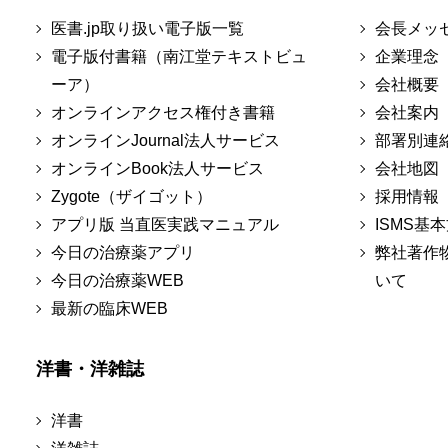
医書.jp取り扱い電子版一覧
会長メッ
電子版付書籍（南江堂テキストビュ
企業理念
ーア）
会社概要
オンラインアクセス権付き書籍
会社案内
オンラインJournal法人サービス
部署別連
オンラインBook法人サービス
会社地図
Zygote（ザイゴット）
採用情報
アプリ版 当直医実践マニュアル
ISMS基
今日の治療薬アプリ
弊社著作
今日の治療薬WEB
いて
最新の臨床WEB
洋書・洋雑誌
洋書