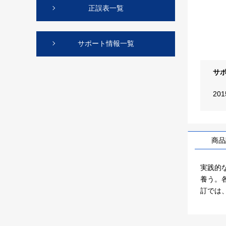
正誤表一覧
サポート情報一覧
サ
20
商品
実践的
養う。
訂では