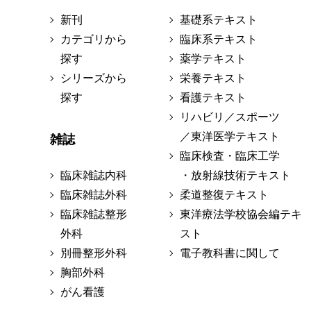
新刊
基礎系テキスト
カテゴリから
臨床系テキスト
探す
薬学テキスト
シリーズから
栄養テキスト
探す
看護テキスト
リハビリ／スポーツ
／東洋医学テキスト
雑誌
臨床検査・臨床工学
臨床雑誌内科
・放射線技術テキスト
臨床雑誌外科
柔道整復テキスト
臨床雑誌整形
東洋療法学校協会編テキ
外科
スト
別冊整形外科
電子教科書に関して
胸部外科
がん看護