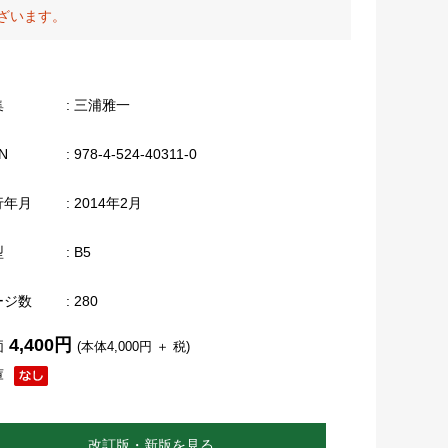
ざいます。
集
: 三浦雅一
N
: 978-4-524-40311-0
行年月
: 2014年2月
型
: B5
ージ数
: 280
4,400円
価
(本体4,000円 ＋ 税)
庫
改訂版・新版を見る