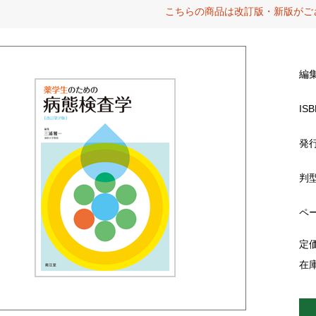
こちらの商品は改訂版・新版がご
編
ISB
発
判
ペ
定
在