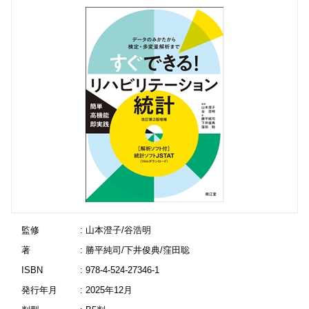
監修
: 山本澄子/谷浩明
著
: 勝平純司/下井俊典/窪田聡
ISBN
: 978-4-524-27346-1
発行年月
: 2025年12月