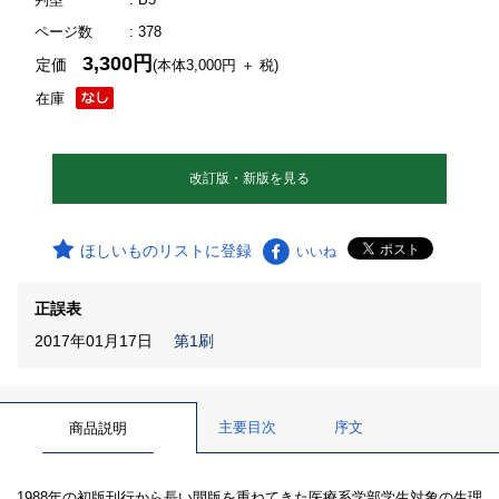
ページ数
: 378
3,300円
定価
(本体3,000円 ＋ 税)
在庫
改訂版・新版を見る
ほしいものリストに登録
いいね
正誤表
2017年01月17日
第1刷
主要目次
序文
商品説明
1988年の初版刊行から長い間版を重ねてきた医療系学部学生対象の生理