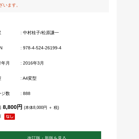
ざいます。
訳
: 中村桂子/松原謙一
N
: 978-4-524-26199-4
行年月
: 2016年3月
型
: A4変型
ージ数
: 888
8,800円
価
(本体8,000円 ＋ 税)
庫
改訂版・新版を見る