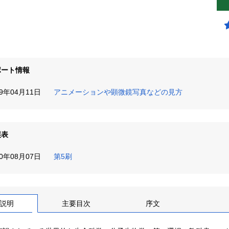
ポート情報
19年04月11日
アニメーションや顕微鏡写真などの見方
誤表
20年08月07日
第5刷
説明
主要目次
序文