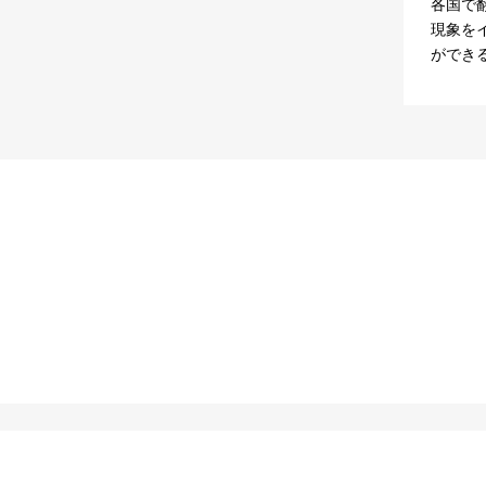
各国で
現象を
ができ