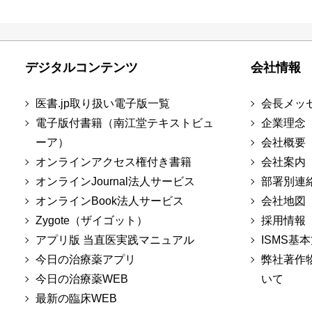
デジタルコンテンツ
会社情報
医書.jp取り扱い電子版一覧
会長メッ
電子版付書籍（南江堂テキストビュ
企業理念
ーア）
会社概要
オンラインアクセス権付き書籍
会社案内
オンラインJournal法人サービス
部署別連
オンラインBook法人サービス
会社地図
Zygote（ザイゴット）
採用情報
アプリ版 当直医実践マニュアル
ISMS基
今日の治療薬アプリ
弊社著作
今日の治療薬WEB
いて
最新の臨床WEB