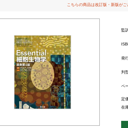
こちらの商品は改訂版・新版がご
監
ISB
発
判
ペ
定
在