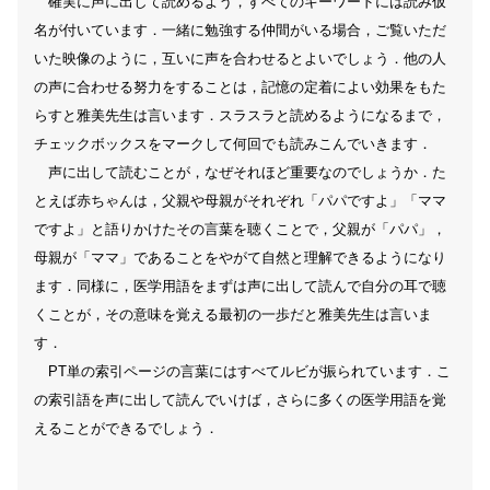
確実に声に出して読めるよう，すべてのキーワードには読み仮
名が付いています．一緒に勉強する仲間がいる場合，ご覧いただ
いた映像のように，互いに声を合わせるとよいでしょう．他の人
の声に合わせる努力をすることは，記憶の定着によい効果をもた
らすと雅美先生は言います．スラスラと読めるようになるまで，
チェックボックスをマークして何回でも読みこんでいきます．
声に出して読むことが，なぜそれほど重要なのでしょうか．た
とえば赤ちゃんは，父親や母親がそれぞれ「パパですよ」「ママ
ですよ」と語りかけたその言葉を聴くことで，父親が「パパ」，
母親が「ママ」であることをやがて自然と理解できるようになり
ます．同様に，医学用語をまずは声に出して読んで自分の耳で聴
くことが，その意味を覚える最初の一歩だと雅美先生は言いま
す．
PT単の索引ページの言葉にはすべてルビが振られています．こ
の索引語を声に出して読んでいけば，さらに多くの医学用語を覚
えることができるでしょう．