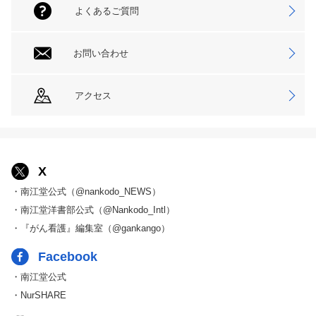
よくあるご質問
お問い合わせ
アクセス
X
・南江堂公式（@nankodo_NEWS）
・南江堂洋書部公式（@Nankodo_Intl）
・『がん看護』編集室（@gankango）
Facebook
・南江堂公式
・NurSHARE