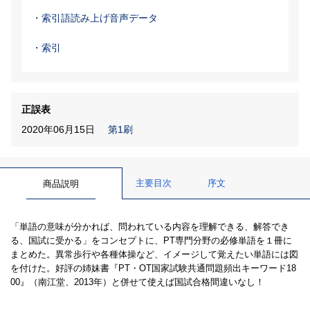
・索引語読み上げ音声データ
・索引
正誤表
2020年06月15日
第1刷
主要目次
序文
商品説明
「単語の意味が分かれば、問われている内容を理解できる、解答でき
る、国試に受かる」をコンセプトに、PT専門分野の必修単語を１冊に
まとめた。異常歩行や各種体操など、イメージして覚えたい単語には図
を付けた。好評の姉妹書『PT・OT国家試験共通問題頻出キーワード18
00』（南江堂、2013年）と併せて使えば国試合格間違いなし！