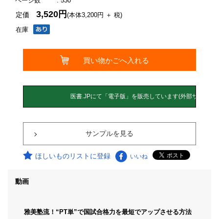
ページ数
: 530
3,520円
定価
(本体3,200円 ＋ 税)
在庫
サンプルを見る
ほしいものリストに登録
いいね
動画
雅美塾流！“PT単”で国試合格力を最短でアップさせる方法