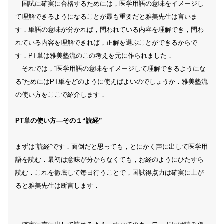
国試に確実に合格するためには，医学用語の意味をイメージし
て理解できるようになることが最も重要だと雅美先生は言いま
す．単語の意味が分かれば，問われている内容を理解でき，問わ
れている内容を理解できれば，正解を選ぶことができるからで
す．PT単は雅美塾流のこの考えを元に作られました．
それでは，“医学用語の意味をイメージして理解できるようにな
る”ためにはPT単をどのように使えばよいのでしょうか．雅美塾流
の使い方をここで紹介します．
PT単の使い方―その１“読経”
まずは“読経”です．面倒だと思っても，とにかく声に出して医学用
語を読む．最初は意味が分からなくても，お経のようにひたすら
読む．これを徹底して毎日行うことで，国試得点力は確実に上が
ると雅美先生は断言します．