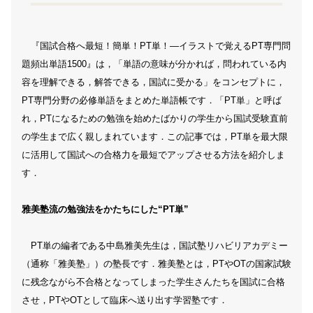
『国試合格へ最短！簡単！PT単！―イラストで覚えるPT専門問
題頻出単語1500』は，「単語の意味が分かれば，問われている内
容を理解できる，解答できる，国試に受かる」をコンセプトに，
PT専門分野の必修単語をまとめた単語帳です．「PT単」と呼ば
れ，PTになるための勉強を始めたばかりの学生から国試受験直前
の学生まで広く親しまれています．この記事では，PT単を最大限
に活用して国試への合格力を最短でアップさせる方法を紹介しま
す．
雅美塾流の勉強法をかたちにした“PT単”
PT単の編者である中島雅美先生は，国試塾リハビリアカデミー
（通称「雅美塾」）の塾長です．雅美塾とは，PTやOTの国家試験
に残念ながら不合格となってしまった学生さんたちを国試に合格
させ，PTやOTとして臨床へ送り出す学習塾です．