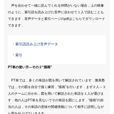
声を合わせて一緒に読んでくれる仲間がいない場合，上の映像
のように，索引語を読み上げた音声に合わせて１人で読むことも
できます．音声データと索引ページのpdfはこちらでダウンロード
できます．
・索引語読み上げ音声データ
・索引
PT単の使い方―その２“描画”
PT単では，多くの単語が図を用いて解説されています．雅美塾
では，その図を自分で描く練習，“描画”を行います．まず２人～３
人のチームに分かれ，図を用いて解説された単語を１人が選びま
す．他の人はPT単を見ないでその単語を図にします．“描画”の担
当の人は，その単語の意味や関連情報について相手に説明しなが
ら図を仕上げていきます．