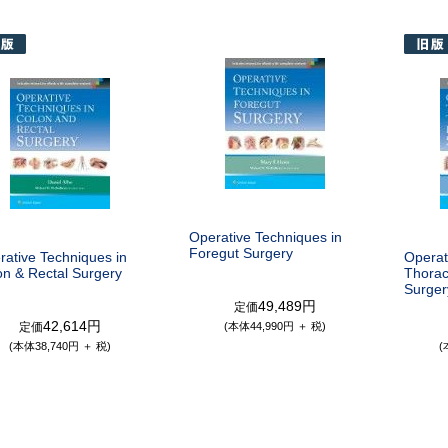
Operative Techniques in
Foregut Surgery
rative Techniques in
Operat
on & Rectal Surgery
Thorac
Surger
49,489円
定価
42,614円
定価
(本体44,990円 ＋ 税)
(本体38,740円 ＋ 税)
(