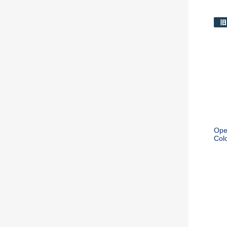
Ope
Col