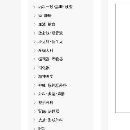
内科一般･診断･検査
癌･腫瘍
血液･輸血
放射線･超音波
小児科･新生児
産婦人科
循環器･呼吸器
消化器
精神医学
神経･脳神経外科
外科･救急･麻酔
整形外科
腎臓･泌尿器
皮膚･形成外科
眼科