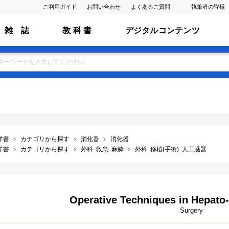
ご利用ガイド
お問い合わせ
よくあるご質問
執筆者の皆様
雑 誌
教 科 書
デジタルコンテンツ
洋書
カテゴリから探す
消化器
消化器
洋書
カテゴリから探す
外科･救急･麻酔
外科･移植(手術)･人工臓器
Operative Techniques in Hepato-
Surgery