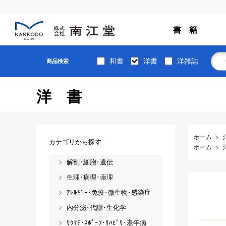
書 籍
和書
洋書
洋雑誌
商品検索
洋書
ホーム
カテゴリから探す
ホーム
解剖･細胞･遺伝
生理･病理･薬理
ｱﾚﾙｷﾞｰ･免疫･微生物･感染症
内分泌･代謝･生化学
ﾘｳﾏﾁ･ｽﾎﾟｰﾂ･ﾘﾊﾋﾞﾘ･老年病