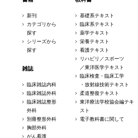
新刊
基礎系テキスト
カテゴリから
臨床系テキスト
探す
薬学テキスト
シリーズから
栄養テキスト
探す
看護テキスト
リハビリ／スポーツ
／東洋医学テキスト
雑誌
臨床検査・臨床工学
臨床雑誌内科
・放射線技術テキスト
臨床雑誌外科
柔道整復テキスト
臨床雑誌整形
東洋療法学校協会編テキ
外科
スト
別冊整形外科
電子教科書に関して
胸部外科
がん看護