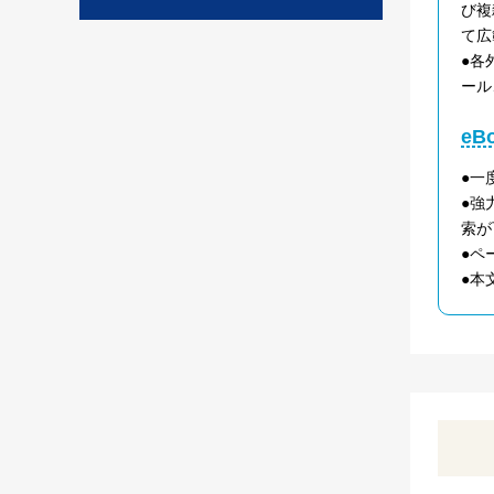
び複
て広
●各
ール
e
●一
●強
索が
●ペ
●本