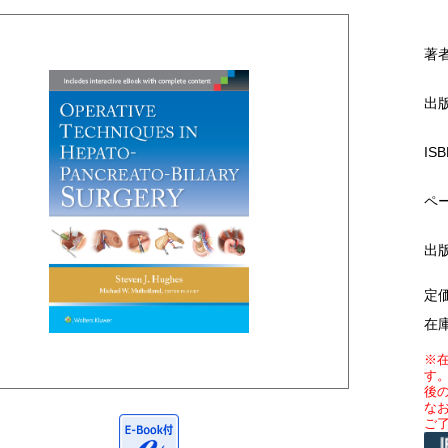
著
出
ISB
ペ
出
定
在
※
す
後
な
ご