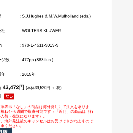
者
: S.J.Hughes & M.W.Mulholland (eds.)
版社
: WOLTERS KLUWER
N
: 978-1-4511-9019-9
ージ数
: 477pp.(883illus.)
版年
: 2015年
43,472円
価
(本体39,520円 ＋ 税)
庫
在庫表示「なし」の商品は海外発注にて注文を承りま
。概ね4～6週間で取寄可能です（「近刊」の商品は刊行
の入荷・発送になります）。
お、海外発注後のキャンセルはお受けできかねますので
了承ください。