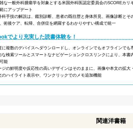
雑な一般外科腫瘍学を対象とする米国外科医認定委員会のSCOREカリ
範にアップデート
外科手技の解説は、鑑別診断、患者の既往歴と身体所見、画像診断とそ
、術後ケア、転帰、合併症を網羅するわかりやすい構成で統一
Bookでより充実した読書体験を！
度に複数のデバイスへダウンロードし、オンラインでもオフラインでも
力な検索ツールとスマートなナビゲーションクロスリンクにより、本書内はも
可能
ージの鮮明度や反応性の高いデザインはそのままに、画像や本文の拡大
文のハイライト表示や、ワンクリックでのメモ追加機能
関連洋書籍