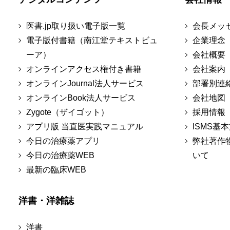
医書.jp取り扱い電子版一覧
会長メッ
電子版付書籍（南江堂テキストビュ
企業理念
ーア）
会社概要
オンラインアクセス権付き書籍
会社案内
オンラインJournal法人サービス
部署別連
オンラインBook法人サービス
会社地図
Zygote（ザイゴット）
採用情報
アプリ版 当直医実践マニュアル
ISMS基
今日の治療薬アプリ
弊社著作
今日の治療薬WEB
いて
最新の臨床WEB
洋書・洋雑誌
洋書