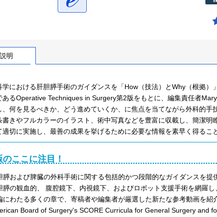
説明
科学における肝胆膵手術のガイダンスを「How（技法）とWhy（根拠）
るOperative Techniques in Surgery第2版をもとに、編集責任者Mar
し、何を見るべきか、どう進めていくか、に焦点を当てながら外科的手
条書きやフルカラーのイラスト、術中写真などを豊富に収載し、簡潔明
て適切に実施し、最善の成果を挙げるために必要な情報を素早く得るこ
版のここに注目！
胆膵および脾臓の外科手術に関する包括的かつ段階的なガイダンスを提
胆膵の観血的、 腹腔鏡下、内視鏡下、およびロボット支援手術を網羅
編にわたる多くの章で、寄稿者や編集者が厳選した新たな参考動画を紹
rican Board of Surgery's SCORE Curricula for General Surgery a