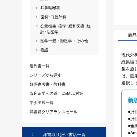
耳鼻咽喉科
歯科･口腔外科
公衆衛生･疫学･緩和医療･統
計･法医学
商品
医学一般・獣医学・その他
看護
現代外
総集編であ
近刊書一覧
集を施
シリーズから探す
は、箇
選択し
好評参考書・教科書
臨床留学への道 USMLE対策
新
学会出展一覧
●肝
洋書籍クリアランスセール
●肝
●全
●Ame
洋書取り扱い書店一覧