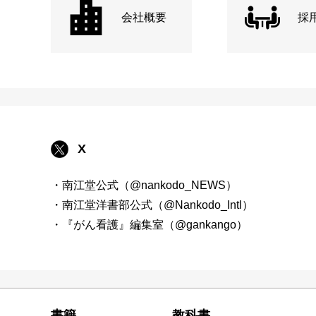
会社概要
採
X
・南江堂公式（@nankodo_NEWS）
・南江堂洋書部公式（@Nankodo_Intl）
・『がん看護』編集室（@gankango）
書籍
教科書