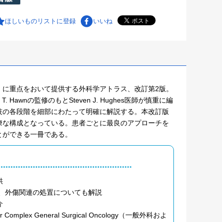
ほしいものリストに登録
いいね
」に重点をおいて提供する外科学アトラス、改訂第2版。
y T. Hawnの監修のもとSteven J. Hughes医師が慎重に編
技の各段階を細部にわたって明確に解説する。本改訂版
瞭な構成となっている。患者ごとに最良のアプローチを
とができる一冊である。
供
し、外傷関連の処置についても解説
介
nd for Complex General Surgical Oncology（一般外科およ