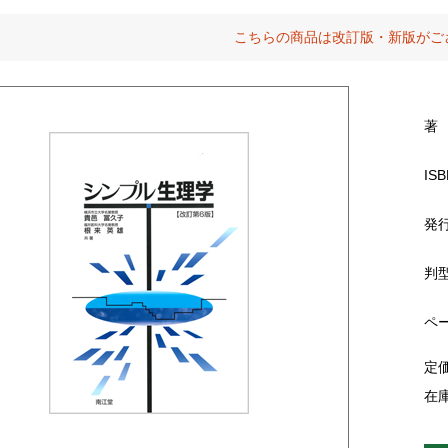
こちらの商品は改訂版・新版がご
著
ISB
発
判
ペ
定
在