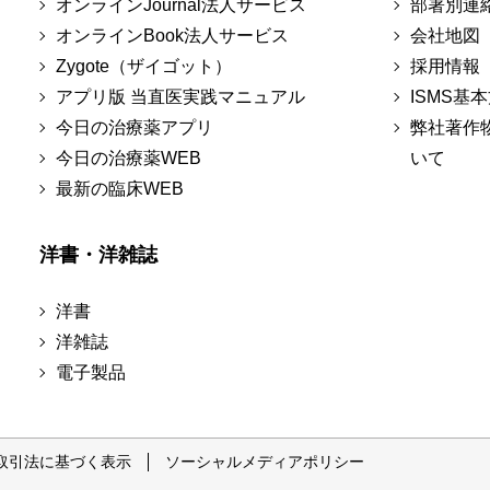
オンラインJournal法人サービス
部署別連
オンラインBook法人サービス
会社地図
Zygote（ザイゴット）
採用情報
アプリ版 当直医実践マニュアル
ISMS基
今日の治療薬アプリ
弊社著作
今日の治療薬WEB
いて
最新の臨床WEB
洋書・洋雑誌
洋書
洋雑誌
電子製品
取引法に基づく表示
ソーシャルメディアポリシー