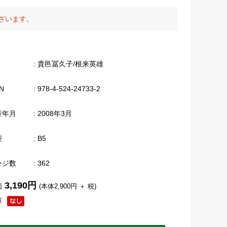
ざいます。
: 貴邑冨久子/根来英雄
N
: 978-4-524-24733-2
行年月
: 2008年3月
型
: B5
ージ数
: 362
3,190円
価
(本体2,900円 ＋ 税)
庫