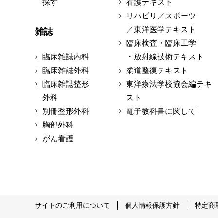
探す
看護テキスト
リハビリ／スポーツ
／東洋医学テキスト
雑誌
臨床検査・臨床工学
臨床雑誌内科
・放射線技術テキスト
臨床雑誌外科
柔道整復テキスト
臨床雑誌整形
東洋療法学校協会編テキ
外科
スト
別冊整形外科
電子教科書に関して
胸部外科
がん看護
サイトのご利用について
個人情報保護方針
特定商