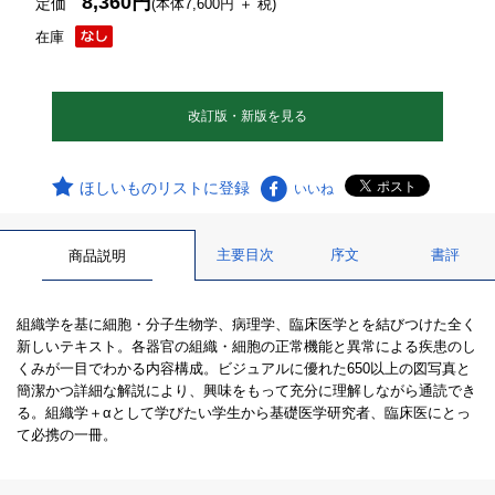
8,360円
定価
(本体7,600円 ＋ 税)
在庫
改訂版・新版を見る
ほしいものリストに登録
いいね
主要目次
序文
書評
商品説明
組織学を基に細胞・分子生物学、病理学、臨床医学とを結びつけた全く
新しいテキスト。各器官の組織・細胞の正常機能と異常による疾患のし
くみが一目でわかる内容構成。ビジュアルに優れた650以上の図写真と
簡潔かつ詳細な解説により、興味をもって充分に理解しながら通読でき
る。組織学＋αとして学びたい学生から基礎医学研究者、臨床医にとっ
て必携の一冊。