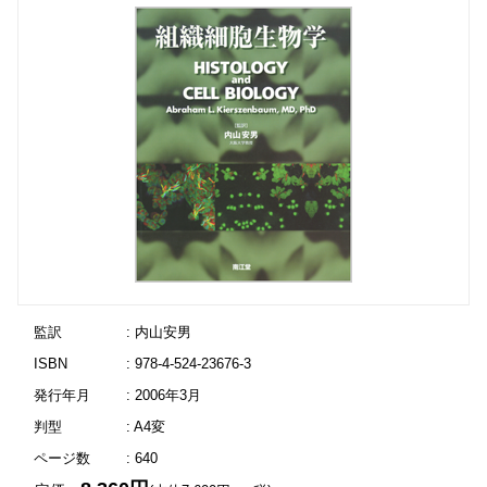
監訳
: 内山安男
ISBN
: 978-4-524-23676-3
発行年月
: 2006年3月
判型
: A4変
ページ数
: 640