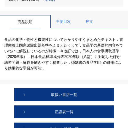
主要目次
序文
商品説明
食品の化学・物性と機能性についてわかりやすくまとめたテキスト．管
理栄養士国家試験出題基準をふまえたうえで，食品学の基礎的内容をて
いねいに解説しているのが特徴．今改訂では，日本人の食事摂取基準
（2020年版），日本食品標準成分表2020年版（八訂）に対応したほか
練習問題・解答を解きやすく精査した．姉妹書の食品学IIとの併用によ
り効果的な学習が可能．
取扱い書店一覧
正誤表一覧