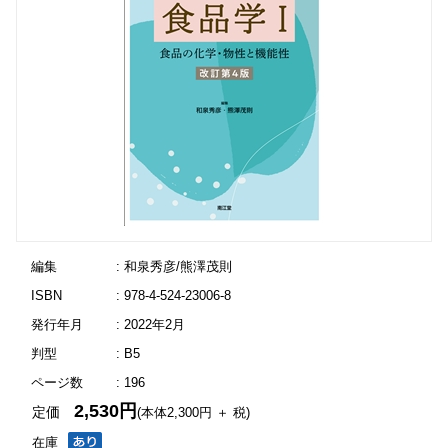
編集
: 和泉秀彦/熊澤茂則
ISBN
: 978-4-524-23006-8
発行年月
: 2022年2月
判型
: B5
ページ数
: 196
2,530円
定価
(本体2,300円 ＋ 税)
在庫