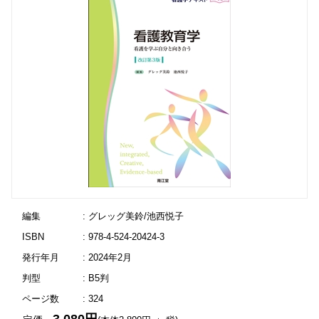
編集
: グレッグ美鈴/池西悦子
ISBN
: 978-4-524-20424-3
発行年月
: 2024年2月
判型
: B5判
ページ数
: 324