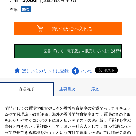
3,080円
定価
(本体2,800円 ＋ 税)
在庫
ほしいものリストに登録
いいね
主要目次
序文
商品説明
学問としての看護学教育や日本の看護教育制度の変遷から，カリキュラ
ムや学習理論・教育評価，海外の看護学教育制度まで，看護教育の全般
をわかりやすくコンパクトにまとめたテキストの改訂版．「看護を学ぶ
自分と向き合い，看護師として，また一社会人として，自ら生涯にわた
って成長できる素地を培う」という方針で編集．今改訂では情報更新の