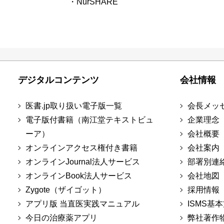
・NurSHARE
デジタルコンテンツ
会社情報
医書.jp取り扱い電子版一覧
会長メッ
電子版付書籍（南江堂テキストビュ
企業理念
ーア）
会社概要
オンラインアクセス権付き書籍
会社案内
オンラインJournal法人サービス
部署別連
オンラインBook法人サービス
会社地図
Zygote（ザイゴット）
採用情報
アプリ版 当直医実践マニュアル
ISMS基
今日の治療薬アプリ
弊社著作