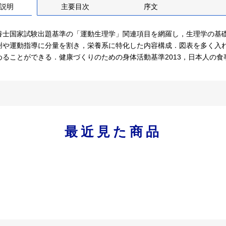
説明
主要目次
序文
養士国家試験出題基準の「運動生理学」関連項目を網羅し，生理学の基
謝や運動指導に分量を割き，栄養系に特化した内容構成．図表を多く入
めることができる．健康づくりのための身体活動基準2013，日本人の食事
最近見た商品