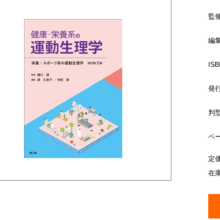
監
編
ISB
発
判
ペ
定
在