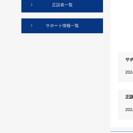
正誤表一覧
サポート情報一覧
サ
20
正
20