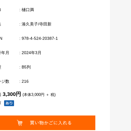
修
: 樋口満
集
: 湊久美子/寺田新
N
: 978-4-524-20387-1
行年月
: 2024年3月
型
: B5判
ージ数
: 216
3,300円
価
(本体3,000円 ＋ 税)
庫