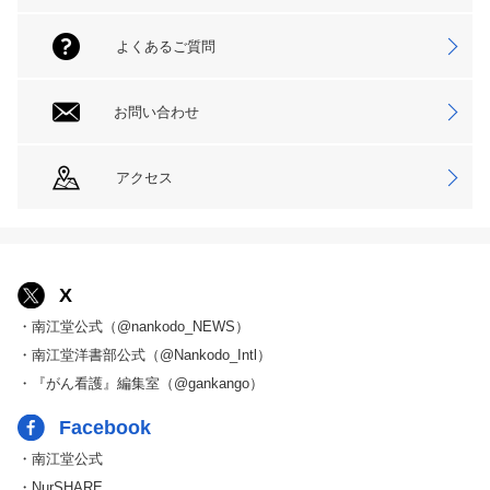
よくあるご質問
お問い合わせ
アクセス
X
・南江堂公式（@nankodo_NEWS）
・南江堂洋書部公式（@Nankodo_Intl）
・『がん看護』編集室（@gankango）
Facebook
・南江堂公式
・NurSHARE