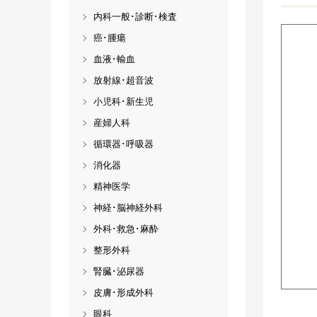
内科一般･診断･検査
癌･腫瘍
血液･輸血
放射線･超音波
小児科･新生児
産婦人科
循環器･呼吸器
消化器
精神医学
神経･脳神経外科
外科･救急･麻酔
整形外科
腎臓･泌尿器
皮膚･形成外科
眼科