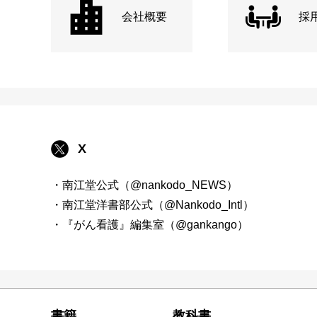
会社概要
採
X
・南江堂公式（@nankodo_NEWS）
・南江堂洋書部公式（@Nankodo_Intl）
・『がん看護』編集室（@gankango）
書籍
教科書