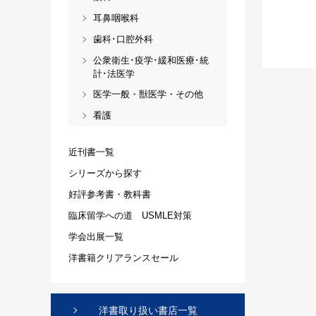
耳鼻咽喉科
歯科･口腔外科
公衆衛生･疫学･緩和医療･統
計･法医学
医学一般・獣医学・その他
看護
近刊書一覧
シリーズから探す
好評参考書・教科書
臨床留学への道 USMLE対策
学会出展一覧
洋書籍クリアランスセール
洋書取り扱い書店一覧