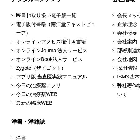
医書.jp取り扱い電子版一覧
会長メッ
電子版付書籍（南江堂テキストビュ
企業理念
ーア）
会社概要
オンラインアクセス権付き書籍
会社案内
オンラインJournal法人サービス
部署別連
オンラインBook法人サービス
会社地図
Zygote（ザイゴット）
採用情報
アプリ版 当直医実践マニュアル
ISMS基
今日の治療薬アプリ
弊社著作
今日の治療薬WEB
いて
最新の臨床WEB
洋書・洋雑誌
洋書