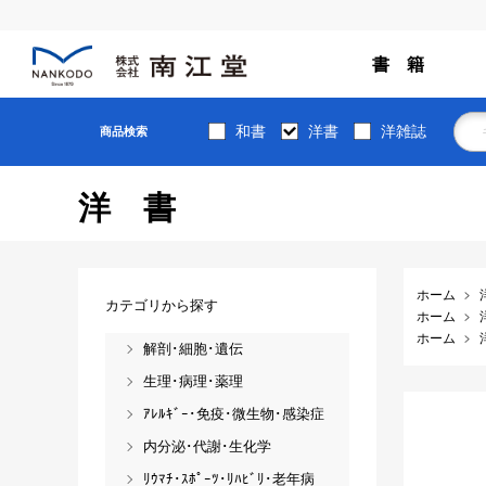
書 籍
和書
洋書
洋雑誌
商品検索
洋書
ホーム
カテゴリから探す
ホーム
ホーム
解剖･細胞･遺伝
生理･病理･薬理
ｱﾚﾙｷﾞｰ･免疫･微生物･感染症
内分泌･代謝･生化学
ﾘｳﾏﾁ･ｽﾎﾟｰﾂ･ﾘﾊﾋﾞﾘ･老年病