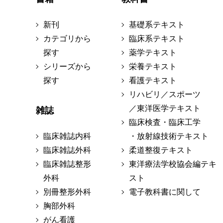
新刊
基礎系テキスト
カテゴリから
臨床系テキスト
探す
薬学テキスト
シリーズから
栄養テキスト
探す
看護テキスト
リハビリ／スポーツ
／東洋医学テキスト
雑誌
臨床検査・臨床工学
臨床雑誌内科
・放射線技術テキスト
臨床雑誌外科
柔道整復テキスト
臨床雑誌整形
東洋療法学校協会編テキ
外科
スト
別冊整形外科
電子教科書に関して
胸部外科
がん看護