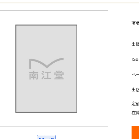
著
出
ISB
ペ
出
定
在