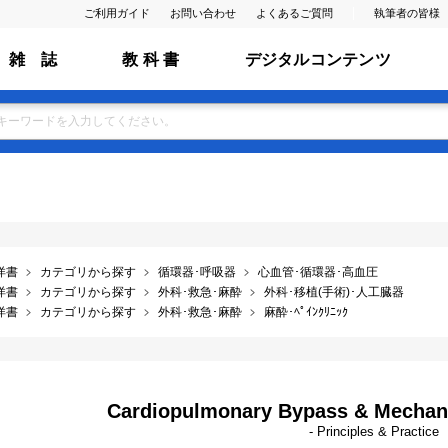
ご利用ガイド
お問い合わせ
よくあるご質問
執筆者の皆様
雑 誌
教 科 書
デジタルコンテンツ
洋書
カテゴリから探す
循環器･呼吸器
心血管･循環器･高血圧
洋書
カテゴリから探す
外科･救急･麻酔
外科･移植(手術)･人工臓器
洋書
カテゴリから探す
外科･救急･麻酔
麻酔･ﾍﾟｲﾝｸﾘﾆｯｸ
Cardiopulmonary Bypass & Mechanic
- Principles & Practice