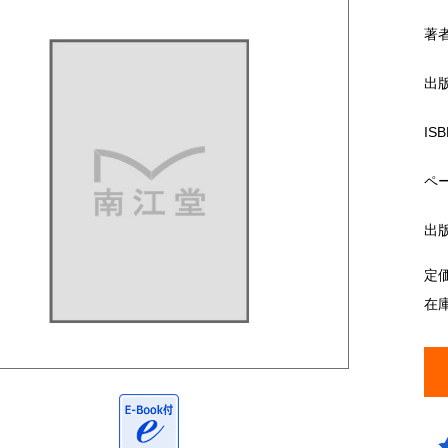
著
出
ISB
ペ
出
定
在