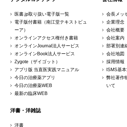
医書.jp取り扱い電子版一覧
会長メッ
電子版付書籍（南江堂テキストビュ
企業理念
ーア）
会社概要
オンラインアクセス権付き書籍
会社案内
オンラインJournal法人サービス
部署別連
オンラインBook法人サービス
会社地図
Zygote（ザイゴット）
採用情報
アプリ版 当直医実践マニュアル
ISMS基
今日の治療薬アプリ
弊社著作
今日の治療薬WEB
いて
最新の臨床WEB
洋書・洋雑誌
洋書