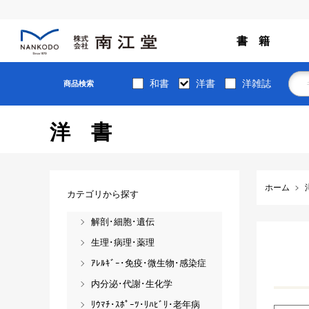
書 籍
和書
洋書
洋雑誌
商品検索
洋書
ホーム
カテゴリから探す
解剖･細胞･遺伝
生理･病理･薬理
ｱﾚﾙｷﾞｰ･免疫･微生物･感染症
内分泌･代謝･生化学
ﾘｳﾏﾁ･ｽﾎﾟｰﾂ･ﾘﾊﾋﾞﾘ･老年病