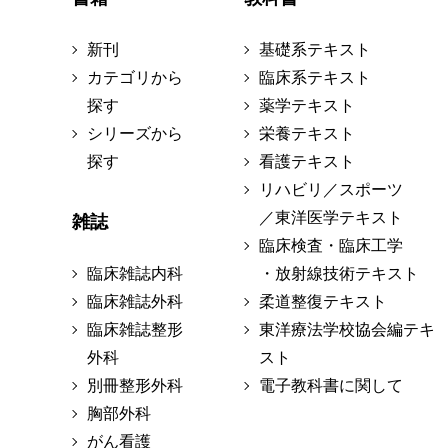
新刊
基礎系テキスト
カテゴリから
臨床系テキスト
探す
薬学テキスト
シリーズから
栄養テキスト
探す
看護テキスト
リハビリ／スポーツ
／東洋医学テキスト
雑誌
臨床検査・臨床工学
臨床雑誌内科
・放射線技術テキスト
臨床雑誌外科
柔道整復テキスト
臨床雑誌整形
東洋療法学校協会編テキ
外科
スト
別冊整形外科
電子教科書に関して
胸部外科
がん看護