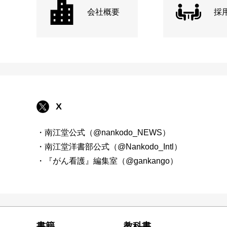
会社概要
採
X
・南江堂公式（@nankodo_NEWS）
・南江堂洋書部公式（@Nankodo_Intl）
・『がん看護』編集室（@gankango）
書籍
教科書