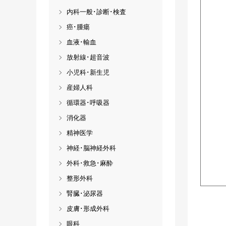
内科一般･診断･検査
癌･腫瘍
血液･輸血
放射線･超音波
小児科･新生児
産婦人科
循環器･呼吸器
消化器
精神医学
神経･脳神経外科
外科･救急･麻酔
整形外科
腎臓･泌尿器
皮膚･形成外科
眼科