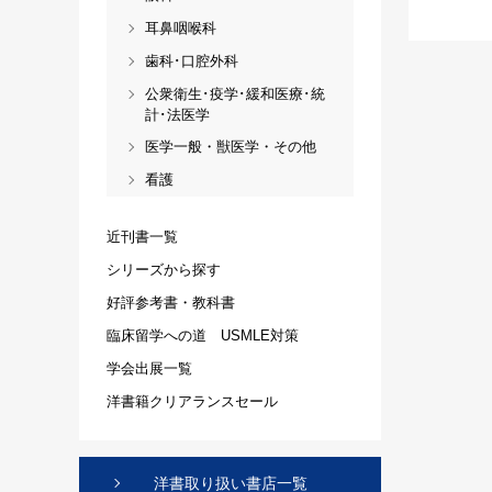
耳鼻咽喉科
歯科･口腔外科
公衆衛生･疫学･緩和医療･統
計･法医学
医学一般・獣医学・その他
看護
近刊書一覧
シリーズから探す
好評参考書・教科書
臨床留学への道 USMLE対策
学会出展一覧
洋書籍クリアランスセール
洋書取り扱い書店一覧