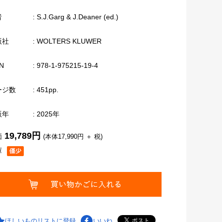
者
: S.J.Garg & J.Deaner (ed.)
版社
: WOLTERS KLUWER
N
: 978-1-975215-19-4
ージ数
: 451pp.
版年
: 2025年
19,789円
価
(本体17,990円 ＋ 税)
庫
ほしいものリストに登録
いいね