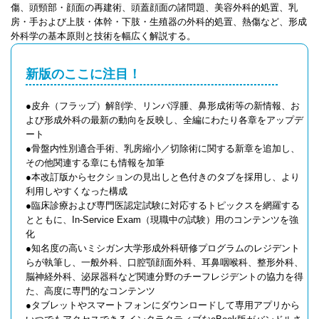
傷、頭頸部・顔面の再建術、頭蓋顔面の諸問題、美容外科的処置、乳
房・手および上肢・体幹・下肢・生殖器の外科的処置、熱傷など、形成
外科学の基本原則と技術を幅広く解説する。
新版のここに注目！
●皮弁（フラップ）解剖学、リンパ浮腫、鼻形成術等の新情報、お
よび形成外科の最新の動向を反映し、全編にわたり各章をアップデ
ート
●骨盤内性別適合手術、乳房縮小／切除術に関する新章を追加し、
その他関連する章にも情報を加筆
●本改訂版からセクションの見出しと色付きのタブを採用し、より
利用しやすくなった構成
●臨床診療および専門医認定試験に対応するトピックスを網羅する
とともに、In-Service Exam（現職中の試験）用のコンテンツを強
化
●知名度の高いミシガン大学形成外科研修プログラムのレジデント
らが執筆し、一般外科、口腔顎顔面外科、耳鼻咽喉科、整形外科、
脳神経外科、泌尿器科など関連分野のチーフレジデントの協力を得
た、高度に専門的なコンテンツ
●タブレットやスマートフォンにダウンロードして専用アプリから