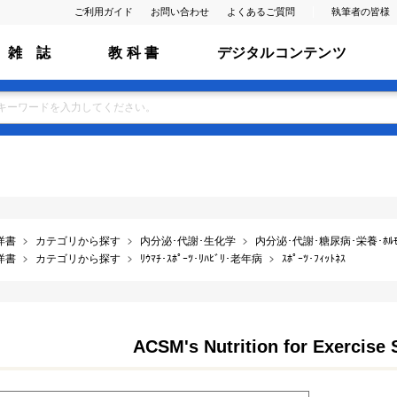
ご利用ガイド
お問い合わせ
よくあるご質問
執筆者の皆様
雑 誌
教 科 書
デジタルコンテンツ
洋書
カテゴリから探す
内分泌･代謝･生化学
内分泌･代謝･糖尿病･栄養･ﾎﾙﾓ
洋書
カテゴリから探す
ﾘｳﾏﾁ･ｽﾎﾟｰﾂ･ﾘﾊﾋﾞﾘ･老年病
ｽﾎﾟｰﾂ･ﾌｨｯﾄﾈｽ
ACSM's Nutrition for Exercise 