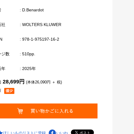
者
: D.Benardot
版社
: WOLTERS KLUWER
N
: 978-1-975197-16-2
ージ数
: 510pp.
版年
: 2025年
28,699円
価
(本体26,090円 ＋ 税)
庫
ほしいものリストに登録
いいね