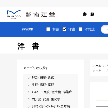
書 籍
和書
洋書
洋雑誌
商品検索
洋書
ホーム
カテゴリから探す
ホーム
解剖･細胞･遺伝
生理･病理･薬理
ｱﾚﾙｷﾞｰ･免疫･微生物･感染症
内分泌･代謝･生化学
ﾘｳﾏﾁ･ｽﾎﾟｰﾂ･ﾘﾊﾋﾞﾘ･老年病