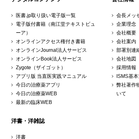
医書.jp取り扱い電子版一覧
会長メッ
電子版付書籍（南江堂テキストビュ
企業理念
ーア）
会社概要
オンラインアクセス権付き書籍
会社案内
オンラインJournal法人サービス
部署別連
オンラインBook法人サービス
会社地図
Zygote（ザイゴット）
採用情報
アプリ版 当直医実践マニュアル
ISMS基
今日の治療薬アプリ
弊社著作
今日の治療薬WEB
いて
最新の臨床WEB
洋書・洋雑誌
洋書