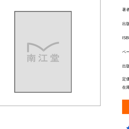
著
出
ISB
ペ
出
定
在