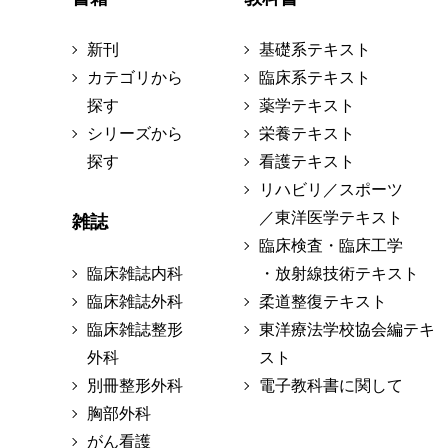
新刊
基礎系テキスト
カテゴリから
臨床系テキスト
探す
薬学テキスト
シリーズから
栄養テキスト
探す
看護テキスト
リハビリ／スポーツ
／東洋医学テキスト
雑誌
臨床検査・臨床工学
臨床雑誌内科
・放射線技術テキスト
臨床雑誌外科
柔道整復テキスト
臨床雑誌整形
東洋療法学校協会編テキ
外科
スト
別冊整形外科
電子教科書に関して
胸部外科
がん看護