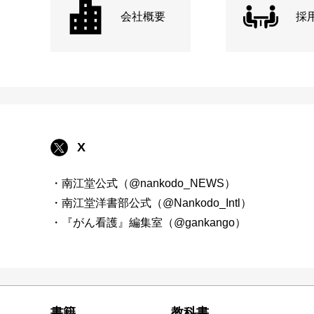
会社概要
採
X
・南江堂公式（@nankodo_NEWS）
・南江堂洋書部公式（@Nankodo_Intl）
・『がん看護』編集室（@gankango）
書籍
教科書