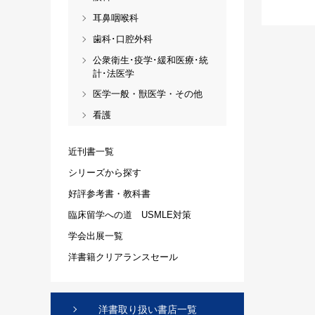
耳鼻咽喉科
歯科･口腔外科
公衆衛生･疫学･緩和医療･統
計･法医学
医学一般・獣医学・その他
看護
近刊書一覧
シリーズから探す
好評参考書・教科書
臨床留学への道 USMLE対策
学会出展一覧
洋書籍クリアランスセール
洋書取り扱い書店一覧