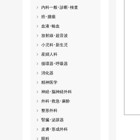
内科一般･診断･検査
癌･腫瘍
血液･輸血
放射線･超音波
小児科･新生児
産婦人科
循環器･呼吸器
消化器
精神医学
神経･脳神経外科
外科･救急･麻酔
整形外科
腎臓･泌尿器
皮膚･形成外科
眼科