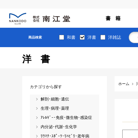
書 籍
和書
洋書
洋雑誌
商品検索
洋書
ホーム
カテゴリから探す
解剖･細胞･遺伝
生理･病理･薬理
ｱﾚﾙｷﾞｰ･免疫･微生物･感染症
内分泌･代謝･生化学
ﾘｳﾏﾁ･ｽﾎﾟｰﾂ･ﾘﾊﾋﾞﾘ･老年病