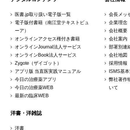
医書.jp取り扱い電子版一覧
会長メッ
電子版付書籍（南江堂テキストビュ
企業理念
ーア）
会社概要
オンラインアクセス権付き書籍
会社案内
オンラインJournal法人サービス
部署別連
オンラインBook法人サービス
会社地図
Zygote（ザイゴット）
採用情報
アプリ版 当直医実践マニュアル
ISMS基
今日の治療薬アプリ
弊社著作
今日の治療薬WEB
いて
最新の臨床WEB
洋書・洋雑誌
洋書