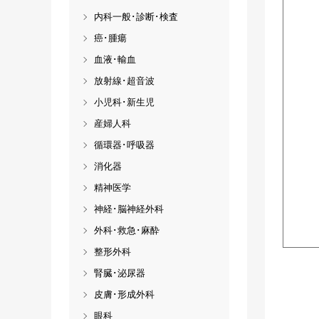
内科一般･診断･検査
癌･腫瘍
血液･輸血
放射線･超音波
小児科･新生児
産婦人科
循環器･呼吸器
消化器
精神医学
神経･脳神経外科
外科･救急･麻酔
整形外科
腎臓･泌尿器
皮膚･形成外科
眼科