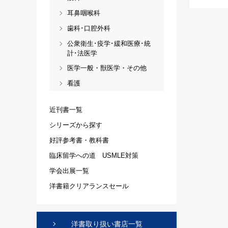
耳鼻咽喉科
歯科･口腔外科
公衆衛生･疫学･緩和医療･統
計･法医学
医学一般・獣医学・その他
看護
近刊書一覧
シリーズから探す
好評参考書・教科書
臨床留学への道 USMLE対策
学会出展一覧
洋書籍クリアランスセール
洋書取り扱い書店一覧