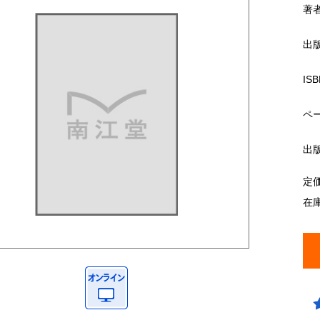
著
出
ISB
ペ
出
定
在