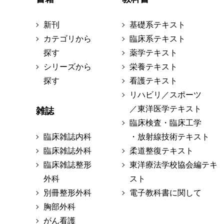
新刊
基礎系テキスト
カテゴリから
臨床系テキスト
探す
薬学テキスト
シリーズから
栄養テキスト
探す
看護テキスト
リハビリ／スポーツ
／東洋医学テキスト
雑誌
臨床検査・臨床工学
臨床雑誌内科
・放射線技術テキスト
臨床雑誌外科
柔道整復テキスト
臨床雑誌整形
東洋療法学校協会編テキ
外科
スト
別冊整形外科
電子教科書に関して
胸部外科
がん看護