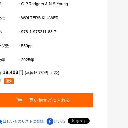
者
: G.P.Rodgers & N.S.Young
版社
: WOLTERS KLUWER
N
: 978-1-975211-83-7
ージ数
: 550pp.
版年
: 2025年
18,403円
価
(本体16,730円 ＋ 税)
庫
ほしいものリストに登録
いいね