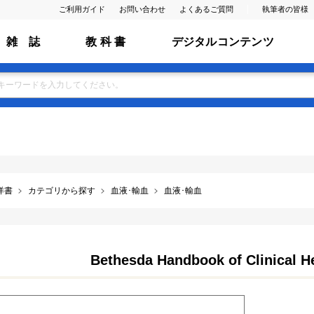
ご利用ガイド
お問い合わせ
よくあるご質問
執筆者の皆様
雑 誌
教 科 書
デジタルコンテンツ
洋書
カテゴリから探す
血液･輸血
血液･輸血
Bethesda Handbook of Clinical H