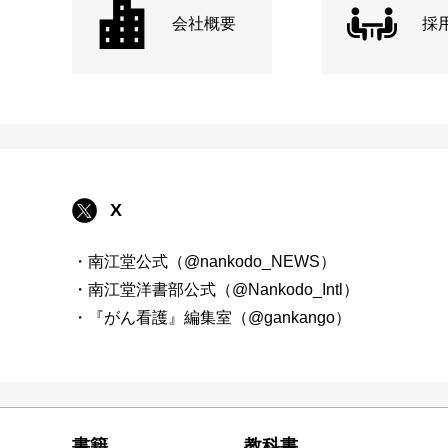
会社概要
採
X
・南江堂公式（@nankodo_NEWS）
・南江堂洋書部公式（@Nankodo_Intl）
・『がん看護』編集室（@gankango）
書籍
教科書