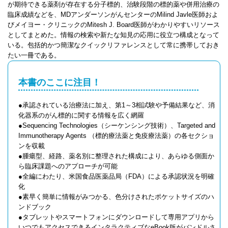
が期待できる薬剤が存在する分子標的、治験段階の標的薬や併用治療の
臨床成績などを、MDアンダーソンがんセンターのMilind Javle医師およ
びメイヨー・クリニックのMitesh J. Board医師がわかりやすいリソース
としてまとめた。情報の検索や新たな知見の応用に役立つ構成となって
いる。包括的かつ簡潔なクイックリファレンスとして常に携帯しておき
たい一冊である。
本書のここに注目！
●承認されている治療法に加え、第1～3相試験や予備結果など、消
化器系のがん標的に関する情報を広く網羅
●Sequencing Technologies（シーケンシング技術）、Targeted and
Immunotherapy Agents （標的療法薬と免疫療法薬）の各セクショ
ンを収載
●腫瘍型、経路、薬名別に整理された構成により、あらゆる側面か
ら臨床課題へのアプローチが可能
●全編にわたり、米国食品医薬品局（FDA）による承認状況を明確
化
●素早く簡単に情報がみつかる、色分けされたポケットサイズのハ
ンドブック
●タブレットやスマートフォンにダウンロードして専用アプリから
いつでもアクセスできるインタラクティブなeBook版がバンドルさ