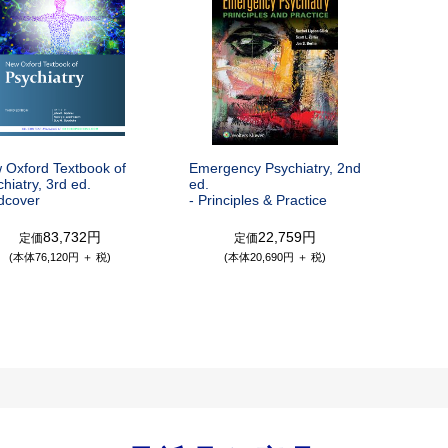
 Oxford Textbook of
Emergency Psychiatry, 2nd
hiatry, 3rd ed.
ed.
dcover
- Principles & Practice
83,732円
22,759円
定価
定価
(本体76,120円 ＋ 税)
(本体20,690円 ＋ 税)