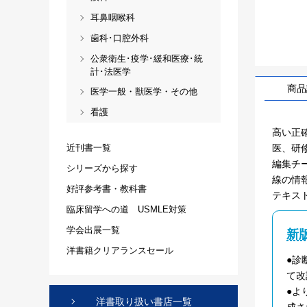
耳鼻咽喉科
歯科･口腔外科
公衆衛生･疫学･緩和医療･統
計･法医学
商品
医学一般・獣医学・その他
看護
高い正
医、研修
近刊書一覧
編集チ
シリーズから探す
線の情
好評参考書・教科書
テキス
臨床留学への道 USMLE対策
学会出展一覧
新
洋書籍クリアランスセール
●診
て改
●よ
洋書取り扱い書店一覧
成さ