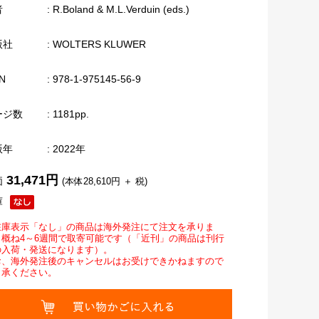
者
: R.Boland & M.L.Verduin (eds.)
版社
: WOLTERS KLUWER
N
: 978-1-975145-56-9
ージ数
: 1181pp.
版年
: 2022年
31,471円
価
(本体28,610円 ＋ 税)
庫
在庫表示「なし」の商品は海外発注にて注文を承りま
。概ね4～6週間で取寄可能です（「近刊」の商品は刊行
の入荷・発送になります）。
お、海外発注後のキャンセルはお受けできかねますので
了承ください。