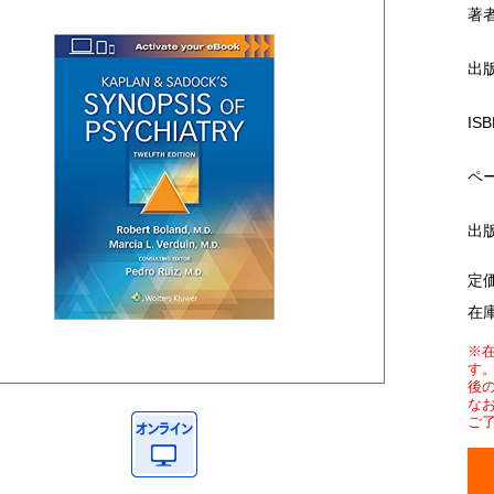
著
出
ISB
ペ
出
定
在
※
す
後
な
ご