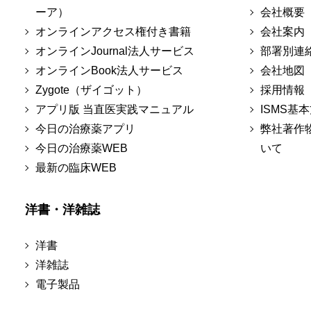
ーア）
会社概要
オンラインアクセス権付き書籍
会社案内
オンラインJournal法人サービス
部署別連
オンラインBook法人サービス
会社地図
Zygote（ザイゴット）
採用情報
アプリ版 当直医実践マニュアル
ISMS基
今日の治療薬アプリ
弊社著作
今日の治療薬WEB
いて
最新の臨床WEB
洋書・洋雑誌
洋書
洋雑誌
電子製品