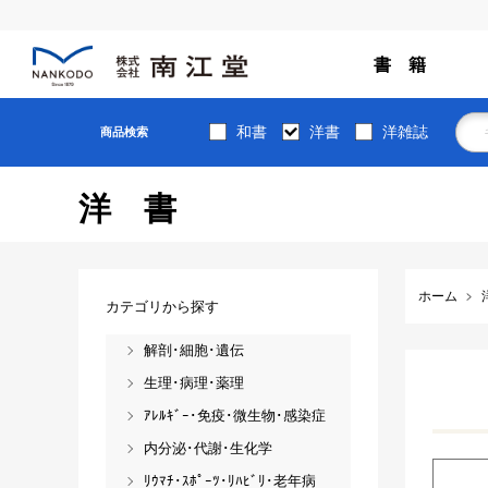
書 籍
和書
洋書
洋雑誌
商品検索
洋書
ホーム
カテゴリから探す
解剖･細胞･遺伝
生理･病理･薬理
ｱﾚﾙｷﾞｰ･免疫･微生物･感染症
内分泌･代謝･生化学
ﾘｳﾏﾁ･ｽﾎﾟｰﾂ･ﾘﾊﾋﾞﾘ･老年病