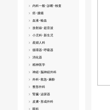
内科一般･診断･検査
癌･腫瘍
血液･輸血
放射線･超音波
小児科･新生児
産婦人科
循環器･呼吸器
消化器
精神医学
神経･脳神経外科
外科･救急･麻酔
整形外科
腎臓･泌尿器
皮膚･形成外科
眼科