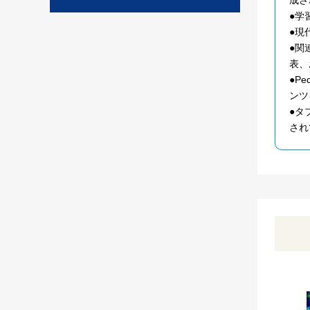
●学
●現
●関
表、
●Pe
ンツ
●タ
され