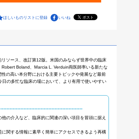
ほしいものリストに登録
いいね
リソース、改訂第12版。米国のみならず世界中の臨床
oland、Marcia L. Verduin両医師率いる新たな
門性の高い本分野における主要トピックや発展など最前
今日の多忙な臨床の場において、より有用で使いやすい
の他の介入など、臨床的に関連の深い項目を冒頭に据え
題に関する情報に素早く簡単にアクセスできるよう再構