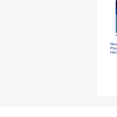
New
Psyc
Har