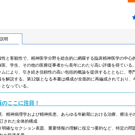
説明
確性と客観性で、精神医学分野を総合的に網羅する臨床精神医学の中心的
医、学生、その他の医療従事者から長年にわたり高い評価を得ている。Robert B
ームにより、引き続き信頼性の高い包括的概論を提供するとともに、専
報を解説する。第12版となる本書は構成が全面的に再編成されており、
トとなっている。
版のここに注目！
断、精神病理学および精神疾患、あらゆる年齢期における治療、療法そ
訂された全体的構成
り明確なセクション表題、重要情報の理解に役立つ要約など、特定の問
れた臨床各章