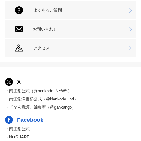
よくあるご質問
お問い合わせ
アクセス
X
・南江堂公式（@nankodo_NEWS）
・南江堂洋書部公式（@Nankodo_Intl）
・『がん看護』編集室（@gankango）
Facebook
・南江堂公式
・NurSHARE