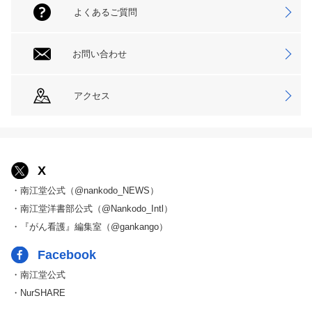
よくあるご質問
お問い合わせ
アクセス
X
・南江堂公式（@nankodo_NEWS）
・南江堂洋書部公式（@Nankodo_Intl）
・『がん看護』編集室（@gankango）
Facebook
・南江堂公式
・NurSHARE