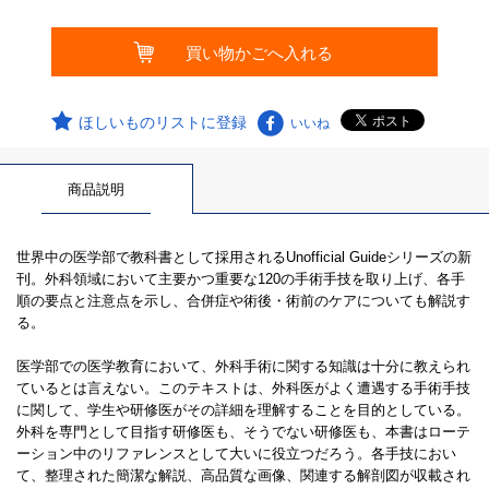
ほしいものリストに登録
いいね
商品説明
世界中の医学部で教科書として採用されるUnofficial Guideシリーズの新
刊。外科領域において主要かつ重要な120の手術手技を取り上げ、各手
順の要点と注意点を示し、合併症や術後・術前のケアについても解説す
る。
医学部での医学教育において、外科手術に関する知識は十分に教えられ
ているとは言えない。このテキストは、外科医がよく遭遇する手術手技
に関して、学生や研修医がその詳細を理解することを目的としている。
外科を専門として目指す研修医も、そうでない研修医も、本書はローテ
ーション中のリファレンスとして大いに役立つだろう。各手技におい
て、整理された簡潔な解説、高品質な画像、関連する解剖図が収載され