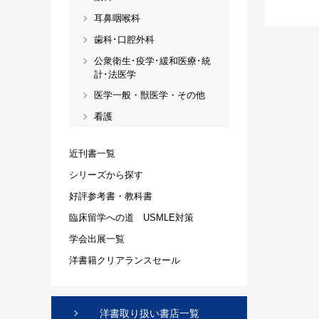
耳鼻咽喉科
歯科･口腔外科
公衆衛生･疫学･緩和医療･統
計･法医学
医学一般・獣医学・その他
看護
近刊書一覧
シリーズから探す
好評参考書・教科書
臨床留学への道 USMLE対策
学会出展一覧
洋書籍クリアランスセール
洋書取り扱い書店一覧