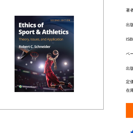
著
出
ISB
ペ
出
定
在