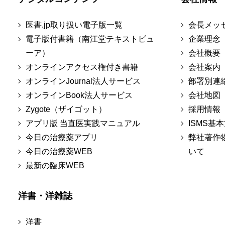
医書.jp取り扱い電子版一覧
会長メッ
電子版付書籍（南江堂テキストビュ
企業理念
ーア）
会社概要
オンラインアクセス権付き書籍
会社案内
オンラインJournal法人サービス
部署別連
オンラインBook法人サービス
会社地図
Zygote（ザイゴット）
採用情報
アプリ版 当直医実践マニュアル
ISMS基
今日の治療薬アプリ
弊社著作
今日の治療薬WEB
いて
最新の臨床WEB
洋書・洋雑誌
洋書