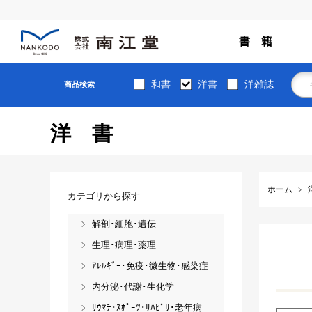
書 籍
和書
洋書
洋雑誌
商品検索
洋書
ホーム
カテゴリから探す
解剖･細胞･遺伝
生理･病理･薬理
ｱﾚﾙｷﾞｰ･免疫･微生物･感染症
内分泌･代謝･生化学
ﾘｳﾏﾁ･ｽﾎﾟｰﾂ･ﾘﾊﾋﾞﾘ･老年病