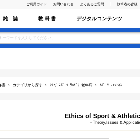
ご利用ガイド
お問い合わせ
よくあるご質問
執筆者の皆様
雑 誌
教 科 書
デジタルコンテンツ
洋書
カテゴリから探す
ﾘｳﾏﾁ･ｽﾎﾟｰﾂ･ﾘﾊﾋﾞﾘ･老年病
ｽﾎﾟｰﾂ･ﾌｨｯﾄﾈｽ
Ethics of Sport & Athleti
- Theory,Issues & Applicati