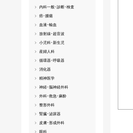
内科一般･診断･検査
癌･腫瘍
血液･輸血
放射線･超音波
小児科･新生児
産婦人科
循環器･呼吸器
消化器
精神医学
神経･脳神経外科
外科･救急･麻酔
整形外科
腎臓･泌尿器
皮膚･形成外科
眼科