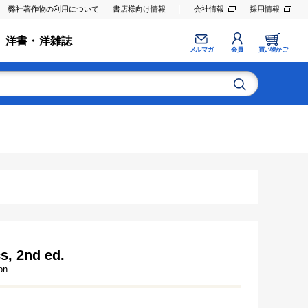
弊社著作物の利用について
書店様向け情報
会社情報
採用情報
洋書・洋雑誌
メルマガ
会員
買い物かご
cs, 2nd ed.
on