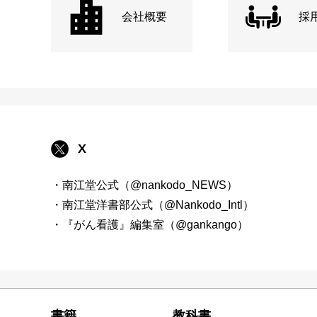
会社概要
採
X
・南江堂公式（@nankodo_NEWS）
・南江堂洋書部公式（@Nankodo_Intl）
・『がん看護』編集室（@gankango）
書籍
教科書