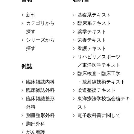
新刊
基礎系テキスト
カテゴリから
臨床系テキスト
探す
薬学テキスト
シリーズから
栄養テキスト
探す
看護テキスト
リハビリ／スポーツ
／東洋医学テキスト
雑誌
臨床検査・臨床工学
臨床雑誌内科
・放射線技術テキスト
臨床雑誌外科
柔道整復テキスト
臨床雑誌整形
東洋療法学校協会編テキ
外科
スト
別冊整形外科
電子教科書に関して
胸部外科
がん看護