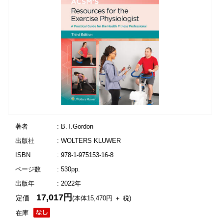
著者
: B.T.Gordon
出版社
: WOLTERS KLUWER
ISBN
: 978-1-975153-16-8
ページ数
: 530pp.
出版年
: 2022年
17,017円
定価
(本体15,470円 ＋ 税)
在庫